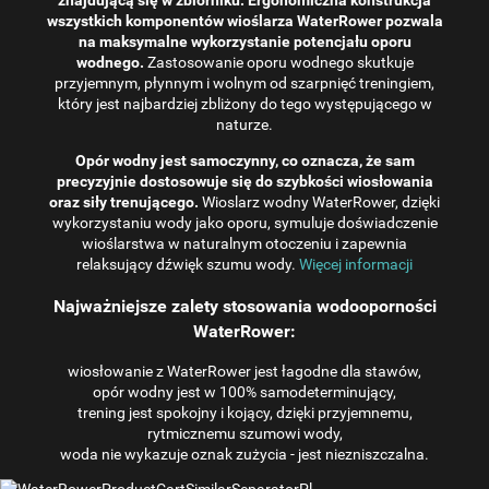
znajdującą się w zbiorniku. Ergonomiczna konstrukcja
wszystkich komponentów wioślarza WaterRower pozwala
na maksymalne wykorzystanie potencjału oporu
wodnego.
Zastosowanie oporu wodnego skutkuje
przyjemnym, płynnym i wolnym od szarpnięć treningiem,
który jest najbardziej zbliżony do tego występującego w
naturze.
Opór wodny jest samoczynny, co oznacza, że ​​sam
precyzyjnie dostosowuje się do szybkości wiosłowania
oraz siły trenującego.
Wioslarz wodny WaterRower, dzięki
wykorzystaniu wody jako oporu, symuluje doświadczenie
wioślarstwa w naturalnym otoczeniu i zapewnia
relaksujący dźwięk szumu wody.
Więcej informacji
Najważniejsze zalety stosowania wodooporności
WaterRower:
wiosłowanie z WaterRower jest łagodne dla stawów,
opór wodny jest w 100% samodeterminujący,
trening jest spokojny i kojący, dzięki przyjemnemu,
rytmicznemu szumowi wody,
woda nie wykazuje oznak zużycia - jest niezniszczalna.