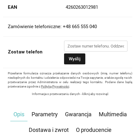
EAN
4260263012981
Zamówienie telefoniczne: +48 665 555 040
Zostaw telefon
Wyślij
Przesłanie formularza oznacza przekazanie danych osobowych (imię, numer telefonu)
niezbędnych do kontaktu i udzielenia odpowiedzi na Twoje zapytanie, a także zgodę na ich
przetwarzanie przez Administratora w celu realizacji tego kontaktu. Podane dane będą
przetwarzane zgodnie z
Polityką Prywatności
.
Informacja o przetwarzaniu danych - kliknij aby rozwinąć
Administratorem danych osobowych jest Damian Skiba - Klaczkowski prowadzący
działalność gospodarczą pod firmą: TROPS Damian Skiba-Klaczkowski, Szarotkowa 4/5,
35-604 Rzeszów, NIP: 8133349786. Zgoda jest dobrowolna, ale konieczna, do udzielenia
Opis
Parametry
Gwarancja
Multimedia
odpowiedzi, może być w każdej chwili wycofana, kontaktując się z administratorem, np.
przez e-mail:
biuro@waterrower-polska.pl
lub telefon:
+48 600 555 040
. Dane będą
przechowywane do czasu udzielenia odpowiedzi na zapytanie lub cofnięcia zgody. Osobie,
której dane dotyczą, przysługuje prawo dostępu do swoich danych, ich sprostowania,
Dostawa i zwrot
O producencie
żądania zaprzestania przetwarzania, usunięcia, ograniczenia przetwarzania, a także prawo
wniesienia skargi do Prezesa Urzędu Ochrony Danych Osobowych.