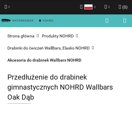
(
0
)
Polski
Zaloguj się
English
Zarejestruj się
Strona główna
Produkty NOHRD
Dodaj zgłoszenie
Drabinki do ćwiczeń WallBars, Elasko NOHRD
Zgody cookies
Akcesoria do drabinek Wallbars NOHRD
Przedłużenie do drabinek
gimnastycznych NOHRD Wallbars
Oak Dąb