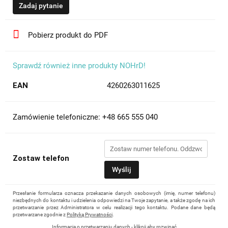
Zadaj pytanie
Pobierz produkt do PDF
Sprawdź również inne produkty NOHrD!
EAN
4260263011625
Zamówienie telefoniczne: +48 665 555 040
Zostaw telefon
Wyślij
Przesłanie formularza oznacza przekazanie danych osobowych (imię, numer telefonu)
niezbędnych do kontaktu i udzielenia odpowiedzi na Twoje zapytanie, a także zgodę na ich
przetwarzanie przez Administratora w celu realizacji tego kontaktu. Podane dane będą
przetwarzane zgodnie z
Polityką Prywatności
.
Informacja o przetwarzaniu danych - kliknij aby rozwinąć