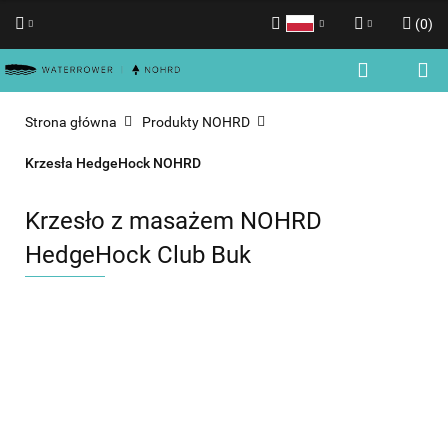
(
0
)
Polski
Zaloguj się
English
Zarejestruj się
Strona główna
Produkty NOHRD
Dodaj zgłoszenie
Krzesła HedgeHock NOHRD
Zgody cookies
Krzesło z masażem NOHRD
HedgeHock Club Buk