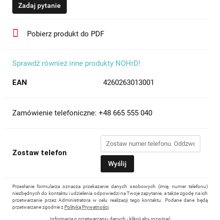
Zadaj pytanie
Pobierz produkt do PDF
Sprawdź również inne produkty NOHrD!
EAN
4260263013001
Zamówienie telefoniczne: +48 665 555 040
Zostaw telefon
Wyślij
Przesłanie formularza oznacza przekazanie danych osobowych (imię, numer telefonu)
niezbędnych do kontaktu i udzielenia odpowiedzi na Twoje zapytanie, a także zgodę na ich
przetwarzanie przez Administratora w celu realizacji tego kontaktu. Podane dane będą
przetwarzane zgodnie z
Polityką Prywatności
.
Informacja o przetwarzaniu danych - kliknij aby rozwinąć