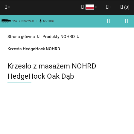
(
0
)
Polski
Zaloguj się
English
Zarejestruj się
Strona główna
Produkty NOHRD
Dodaj zgłoszenie
Krzesła HedgeHock NOHRD
Zgody cookies
Krzesło z masażem NOHRD
HedgeHock Oak Dąb