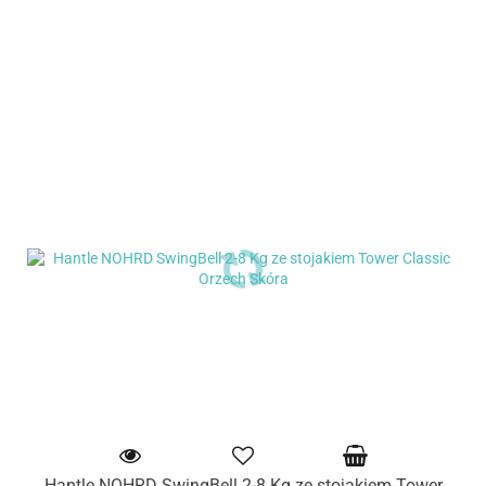
Hantle NOHRD SwingBell 2-8 Kg ze stojakiem Tower