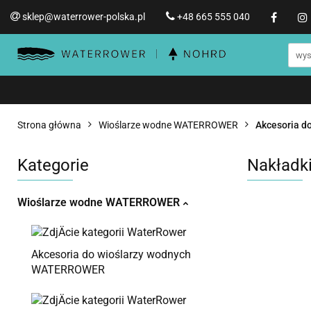
sklep@waterrower-polska.pl
+48 665 555 040
Wioślarze wodne WATERRO
Informacje o WATERROWER
Wioślarze wodne WATERROWER
Produ
Str
Promocje %
Strona główna
Wioślarze wodne WATERROWER
Akcesoria 
Kategorie
Nakładk
Wioślarze wodne WATERROWER
Akcesoria do wioślarzy wodnych
WATERROWER