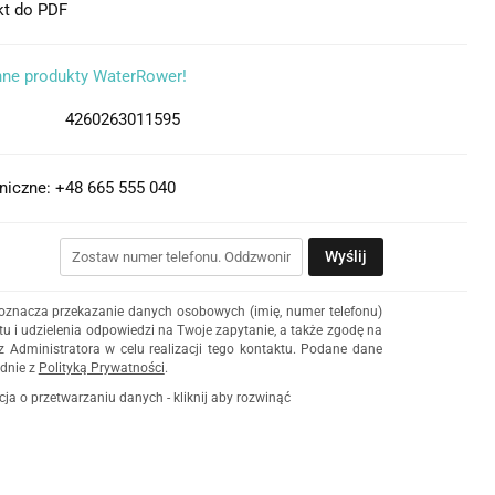
kt do PDF
nne produkty WaterRower!
4260263011595
niczne: +48 665 555 040
Wyślij
 oznacza przekazanie danych osobowych (imię, numer telefonu)
u i udzielenia odpowiedzi na Twoje zapytanie, a także zgodę na
z Administratora w celu realizacji tego kontaktu. Podane dane
dnie z
Polityką Prywatności
.
cja o przetwarzaniu danych - kliknij aby rozwinąć
ch osobowych jest Damian Skiba - Klaczkowski prowadzący
czą pod firmą: TROPS Damian Skiba-Klaczkowski, Szarotkowa
 NIP: 8133349786. Zgoda jest dobrowolna, ale konieczna, do
i, może być w każdej chwili wycofana, kontaktując się z