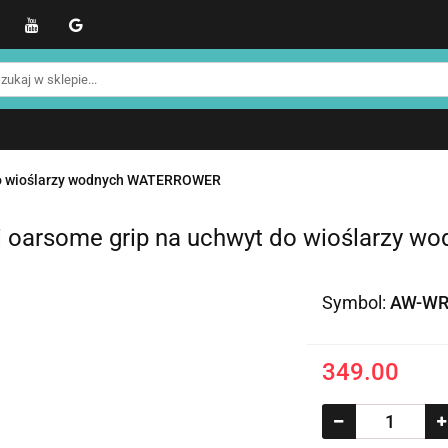
WER
Produkty NOHRD
Produkty YA'Fabrik
Blo
Informacje o NOHRD
Strefa treningowa NOHRD
kty NOHRD
Produkty YA'Fabrik
Blog
Informacj
efa treningowa NOHRD
Strefa klienta
Promocje %
do wioślarzy wodnych WATERROWER
i oarsome grip na uchwyt do wioślarzy w
Symbol:
AW-WR
349.00