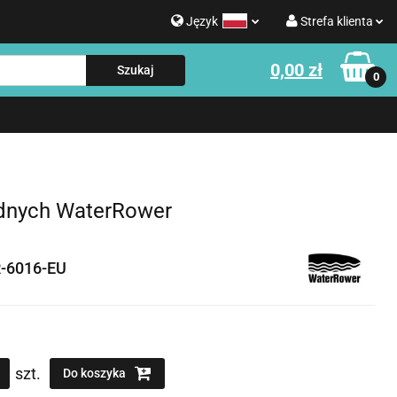
Język
Strefa klienta
g
0,00 zł
Polski
Zaloguj się
0
Strefa klienta
English
Zarejestruj się
e o WATERROWER
Informacje o NOHRD
Dodaj zgłoszenie
Zgody cookies
odnych WaterRower
-6016-EU
szt.
Do koszyka