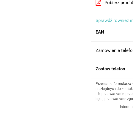
Pobierz produ
Sprawdź również i
EAN
Zamówienie telefo
Zostaw telefon
Przesłanie formularza
niezbędnych do kontakt
ich przetwarzanie prze
będą przetwarzane zgo
Informa
Administratorem dany
działalność gospodar
4/5, 35-604 Rzeszów,
udzielenia odpowiedz