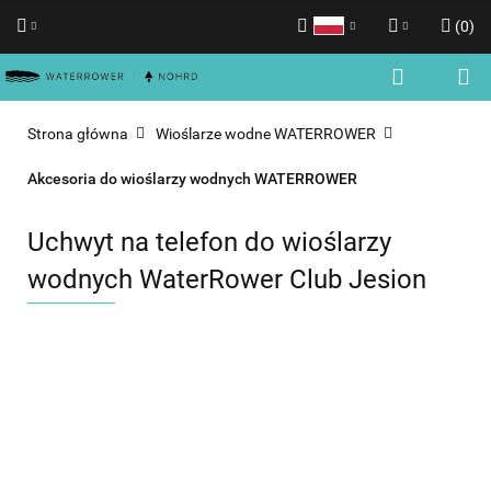
(
0
)
Polski
Zaloguj się
English
Zarejestruj się
Strona główna
Wioślarze wodne WATERROWER
Dodaj zgłoszenie
Akcesoria do wioślarzy wodnych WATERROWER
Zgody cookies
Uchwyt na telefon do wioślarzy
wodnych WaterRower Club Jesion