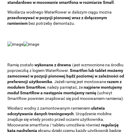
standardowo w mocowanie smartfona w rozmiarze Small
.
Wioślarza wodnego WaterRower w dalszym ciągu można
przechowywać w pozycji pionowej wraz z dołączonym
ramieniem
bez potrzeby demontażu.
Ramię zostało
wykonane z drewna
i jest wzmocnione na środku
poprzeczką z logiem WaterRower.
Smartfon lub tablet możemy
zamocować w pozycji pionowej bądź poziomej w zależności od
preferencji użytkownika
. Jeżeli ramię jest montowane
razem z
modułem SmartRow
, należy pamiętać, że
najpierw montujemy
moduł SmartRow a następnie montujemy ramię
(uchwyt
SmartRow powinien znajdować się pod mocowaniem ramienia).
Wioślarz wodny z zamontowanym ramieniem
ułatwia
odczytywanie danych treningowych
. Urządzenie mobilne
znajduje się wtedy prosto przed oczami użytkownika.
Mocowanie smartfona / tabletu umożliwia również
regulację
kąta nachylenia
ekranu dzięki czemu każdy użytkownik będzie