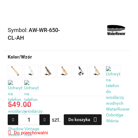
Symbol:
AW-WR-650-
CL-AH
Kolor/Wzór
549.00
szt.
Do koszyka
Do przechowalni