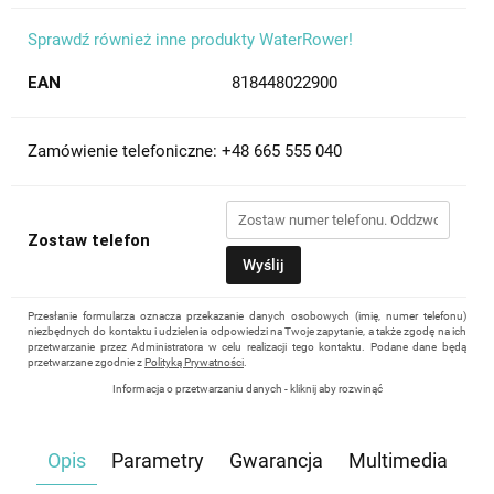
Sprawdź również inne produkty WaterRower!
EAN
818448022900
Zamówienie telefoniczne: +48 665 555 040
Zostaw telefon
Wyślij
Przesłanie formularza oznacza przekazanie danych osobowych (imię, numer telefonu)
niezbędnych do kontaktu i udzielenia odpowiedzi na Twoje zapytanie, a także zgodę na ich
przetwarzanie przez Administratora w celu realizacji tego kontaktu. Podane dane będą
przetwarzane zgodnie z
Polityką Prywatności
.
Informacja o przetwarzaniu danych - kliknij aby rozwinąć
Administratorem danych osobowych jest Damian Skiba - Klaczkowski prowadzący
działalność gospodarczą pod firmą: TROPS Damian Skiba-Klaczkowski, Szarotkowa 4/5,
35-604 Rzeszów, NIP: 8133349786. Zgoda jest dobrowolna, ale konieczna, do udzielenia
Opis
Parametry
Gwarancja
Multimedia
odpowiedzi, może być w każdej chwili wycofana, kontaktując się z administratorem, np.
przez e-mail:
biuro@waterrower-polska.pl
lub telefon:
+48 600 555 040
. Dane będą
przechowywane do czasu udzielenia odpowiedzi na zapytanie lub cofnięcia zgody. Osobie,