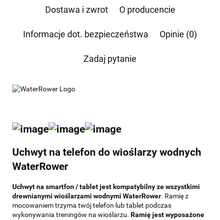
której dane dotyczą, przysługuje prawo dostępu do swoich danych, ich sprostowania,
Dostawa i zwrot
O producencie
żądania zaprzestania przetwarzania, usunięcia, ograniczenia przetwarzania, a także prawo
wniesienia skargi do Prezesa Urzędu Ochrony Danych Osobowych.
Informacje dot. bezpieczeństwa
Opinie (0)
Zadaj pytanie
Uchwyt na telefon do wioślarzy wodnych
WaterRower
Uchwyt na smartfon / tablet jest kompatybilny ze wszystkimi
drewnianymi wioślarzami wodnymi WaterRower
. Ramię z
mocowaniem trzyma twój telefon lub tablet podczas
wykonywania treningów na wioślarzu.
Ramię jest wyposażone