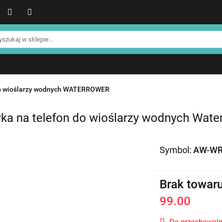
WER
Produkty NOHRD
Produkty YA'Fabrik
Blog
Informacje o NOHRD
Strefa treningowa NOHRD
Produkty YA'Fabrik
Blog
Informacje o WATERROWE
Strefa klienta
Promocje %
do wioślarzy wodnych WATERROWER
ka na telefon do wioślarzy wodnych Wat
Symbol:
AW-WR
Brak towar
99.00