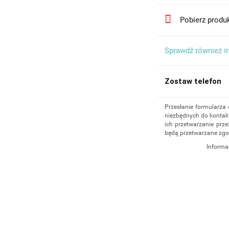
Pobierz produ
Sprawdź również i
Zostaw telefon
Przesłanie formularza
niezbędnych do kontakt
ich przetwarzanie prze
będą przetwarzane zgo
Informa
Administratorem dany
działalność gospodar
4/5, 35-604 Rzeszów,
udzielenia odpowiedz
administratorem, np. 
555 040
. Dane będą p
cofnięcia zgody. Osob
danych, ich sprostowan