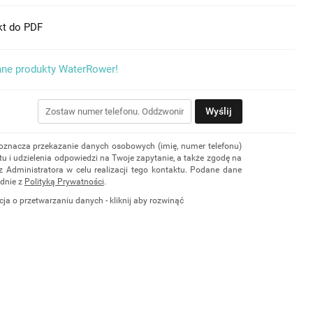
kt do PDF
nne produkty WaterRower!
Wyślij
 oznacza przekazanie danych osobowych (imię, numer telefonu)
u i udzielenia odpowiedzi na Twoje zapytanie, a także zgodę na
z Administratora w celu realizacji tego kontaktu. Podane dane
dnie z
Polityką Prywatności
.
cja o przetwarzaniu danych - kliknij aby rozwinąć
ch osobowych jest Damian Skiba - Klaczkowski prowadzący
czą pod firmą: TROPS Damian Skiba-Klaczkowski, Szarotkowa
 NIP: 8133349786. Zgoda jest dobrowolna, ale konieczna, do
i, może być w każdej chwili wycofana, kontaktując się z
przez e-mail:
biuro@waterrower-polska.pl
lub telefon:
+48 600
rzechowywane do czasu udzielenia odpowiedzi na zapytanie lub
ie, której dane dotyczą, przysługuje prawo dostępu do swoich
ia, żądania zaprzestania przetwarzania, usunięcia, ograniczenia