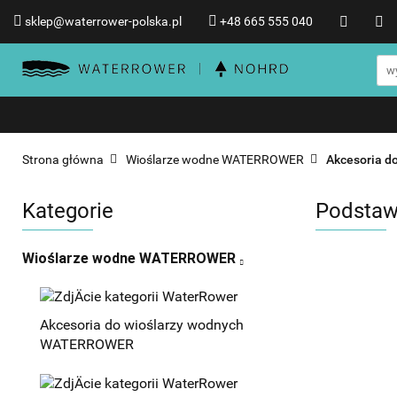
sklep@waterrower-polska.pl
+48 665 555 040
Wioślarze wodne WATERRO
Informacje o WATERROWER
Wioślarze wodne WATERROWER
Produkty NOHRD
Promocje %
Strona główna
Wioślarze wodne WATERROWER
Akcesoria 
Kategorie
Podstaw
Wioślarze wodne WATERROWER
Akcesoria do wioślarzy wodnych
WATERROWER