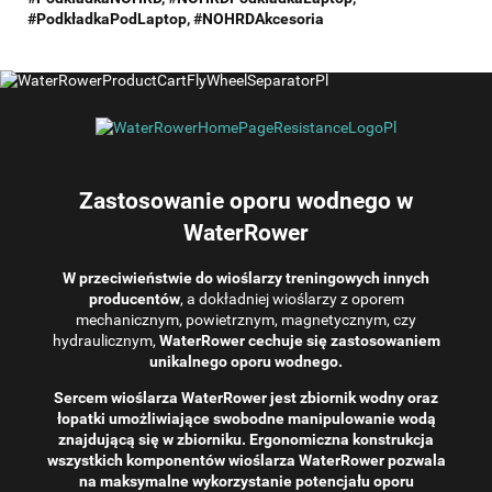
#
PodkładkaPodLaptop,
#NOHRDAkcesoria
Zastosowanie oporu wodnego w
WaterRower
W przeciwieństwie do wioślarzy treningowych innych
producentów
, a dokładniej wioślarzy z oporem
mechanicznym, powietrznym, magnetycznym, czy
hydraulicznym,
WaterRower cechuje się zastosowaniem
unikalnego oporu wodnego.
Sercem wioślarza WaterRower jest zbiornik wodny oraz
łopatki umożliwiające swobodne manipulowanie wodą
znajdującą się w zbiorniku. Ergonomiczna konstrukcja
wszystkich komponentów wioślarza WaterRower pozwala
na maksymalne wykorzystanie potencjału oporu