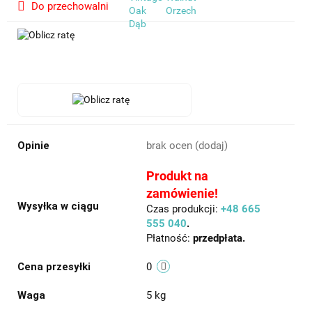
Do przechowalni
Opinie
brak ocen
(dodaj)
Produkt na
zamówienie!
Wysyłka w ciągu
Czas produkcji:
+48 665
555 040
.
Płatność:
przedpłata.
Cena przesyłki
0
Waga
5 kg