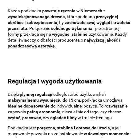
Każda podkładka
powstaje ręcznie w Niemczech
z
wyselekcjonowanego drewna
, które poddano
precyzyjnej
obróbce
i
zabezpieczeniu
, by
zachowało swój wygląd i trwałość
przez lata
. Połączenie
solidnego wykonania
i przestronnej
formy przekłada się na
wygodne
,
stabilne
użytkowanie. Każdy
detal świadczy o dbałości producenta o
najwyższą jakość
i
ponadczasową estetykę
.
Regulacja i wygoda użytkowania
Dzięki
płynnej regulacji
odległości od użytkownika i
maksymalnemu wysunięciu do 15 cm
, podkładka umożliwia
idealne dopasowanie
do indywidualnej pozycji. To rozwiązanie
zapewnia
pełną ergonomię,
niezależnie od tego, czy chcesz
czytać
,
pracować
,
czy
oglądać filmy
w trakcie treningu.
Podkładka jest
poręczna, stabilna i gotowa do użycia
, a jej
mocowanie pozwala na zainstalowanie
w dowolnym momencie