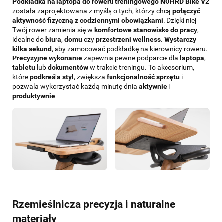
Podkładka na laptopa do
roweru treningowego
NOHRD Bike V2
została zaprojektowana z myślą o tych, którzy chcą
połączyć
aktywność fizyczną z codziennymi obowiązkami
. Dzięki niej
Twój rower zamienia się w
komfortowe stanowisko do pracy
,
idealne do
biura
,
domu
czy
przestrzeni wellness
.
Wystarczy
kilka sekund
, aby zamocować podkładkę na kierownicy roweru.
Precyzyjne wykonanie
zapewnia pewne podparcie dla
laptopa
,
tabletu
lub
dokumentów
w trakcie treningu. To akcesorium,
które
podkreśla styl
, zwiększa
funkcjonalność sprzętu
i
pozwala wykorzystać każdą minutę dnia
aktywnie
i
produktywnie
.
Rzemieślnicza precyzja i naturalne
materiały