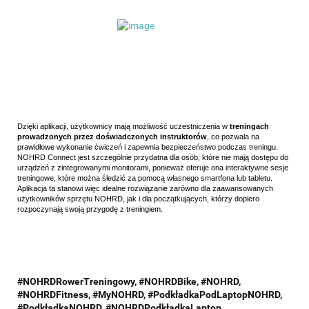
Dzięki aplikacji, użytkownicy mają możliwość uczestniczenia w
treningach
prowadzonych przez doświadczonych instruktorów
, co pozwala na
prawidłowe wykonanie ćwiczeń i zapewnia bezpieczeństwo podczas treningu.
NOHRD Connect jest szczególnie przydatna dla osób, które nie mają dostępu do
urządzeń z zintegrowanymi monitorami, ponieważ oferuje ona interaktywne sesje
treningowe, które można śledzić za pomocą własnego smartfona lub tabletu.
Aplikacja ta stanowi więc idealne rozwiązanie zarówno dla zaawansowanych
użytkowników sprzętu NOHRD, jak i dla początkujących, którzy dopiero
rozpoczynają swoją przygodę z treningiem.
#NOHRDRowerTreningowy, #NOHRDBike, #NOHRD,
#NOHRDFitness, #MyNOHRD, #PodkładkaPodLaptopNOHRD,
#PodkładkaNOHRD, #NOHRDPodkładkaLaptop,