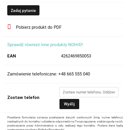
Zadaj pytanie
Pobierz produkt do PDF
Sprawdź również inne produkty NOHrD!
EAN
4262469850053
Zamówienie telefoniczne: +48 665 555 040
Zostaw telefon
Wyślij
Przesłanie formularza oznacza przekazanie danych osobowych (imię, numer telefonu)
niezbędnych do kontaktu i udzielenia odpowiedzi na Twoje zapytanie, a także zgodę na ich
przetwarzanie przez Administratora w celu realizacji tego kontaktu. Podane dane będą
przetwarzane zgodnie z
Polityką Prywatności
.