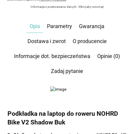
Informacja o przetwarzaniu danych - kliknij aby rozwinąć
Administratorem danych osobowych jest Damian Skiba - Klaczkowski prowadzący
działalność gospodarczą pod firmą: TROPS Damian Skiba-Klaczkowski, Szarotkowa 4/5,
35-604 Rzeszów, NIP: 8133349786. Zgoda jest dobrowolna, ale konieczna, do udzielenia
Opis
Parametry
Gwarancja
odpowiedzi, może być w każdej chwili wycofana, kontaktując się z administratorem, np.
przez e-mail:
biuro@waterrower-polska.pl
lub telefon:
+48 600 555 040
. Dane będą
przechowywane do czasu udzielenia odpowiedzi na zapytanie lub cofnięcia zgody. Osobie,
której dane dotyczą, przysługuje prawo dostępu do swoich danych, ich sprostowania,
Dostawa i zwrot
O producencie
żądania zaprzestania przetwarzania, usunięcia, ograniczenia przetwarzania, a także prawo
wniesienia skargi do Prezesa Urzędu Ochrony Danych Osobowych.
Informacje dot. bezpieczeństwa
Opinie (0)
Zadaj pytanie
Podkładka na laptop do roweru NOHRD
Bike V2 Shadow Buk