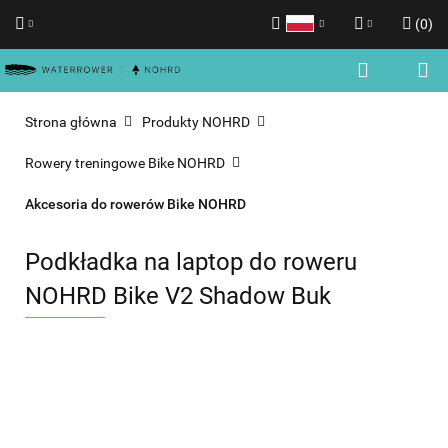
(
0
)
Polski
Zaloguj się
English
Zarejestruj się
Strona główna
Produkty NOHRD
Dodaj zgłoszenie
Rowery treningowe Bike NOHRD
Zgody cookies
Akcesoria do rowerów Bike NOHRD
Podkładka na laptop do roweru
NOHRD Bike V2 Shadow Buk