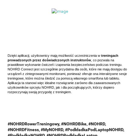
Dzięki aplikacji, użytkownicy mają możliwość uczestniczenia w
treningach
prowadzonych przez doświadczonych instruktorów
, co pozwala na
prawidłowe wykonanie ćwiczeń i zapewnia bezpieczeństwo podczas treningu.
NOHRD Connect jest szczególnie przydatna dla osób, które nie mają dostępu do
urządzeń z zintegrowanymi monitorami, ponieważ oferuje ona interaktywne sesje
treningowe, które można śledzić za pomocą własnego smartfona lub tabletu.
Aplikacja ta stanowi więc idealne rozwiązanie zarówno dla zaawansowanych
użytkowników sprzętu NOHRD, jak i dla początkujących, którzy dopiero
rozpoczynają swoją przygodę z treningiem.
#NOHRDRowerTreningowy, #NOHRDBike, #NOHRD,
#NOHRDFitness, #MyNOHRD, #PodkładkaPodLaptopNOHRD,
#PodkładkaNOHRD, #NOHRDPodkładkaLaptop,