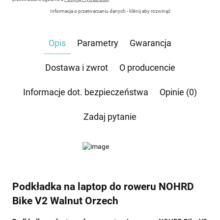
Informacja o przetwarzaniu danych - kliknij aby rozwinąć
Administratorem danych osobowych jest Damian Skiba - Klaczkowski prowadzący
działalność gospodarczą pod firmą: TROPS Damian Skiba-Klaczkowski, Szarotkowa 4/5,
35-604 Rzeszów, NIP: 8133349786. Zgoda jest dobrowolna, ale konieczna, do udzielenia
Opis
Parametry
Gwarancja
odpowiedzi, może być w każdej chwili wycofana, kontaktując się z administratorem, np.
przez e-mail:
biuro@waterrower-polska.pl
lub telefon:
+48 600 555 040
. Dane będą
przechowywane do czasu udzielenia odpowiedzi na zapytanie lub cofnięcia zgody. Osobie,
której dane dotyczą, przysługuje prawo dostępu do swoich danych, ich sprostowania,
Dostawa i zwrot
O producencie
żądania zaprzestania przetwarzania, usunięcia, ograniczenia przetwarzania, a także prawo
wniesienia skargi do Prezesa Urzędu Ochrony Danych Osobowych.
Informacje dot. bezpieczeństwa
Opinie (0)
Zadaj pytanie
Podkładka na laptop do roweru NOHRD
Bike V2 Walnut Orzech