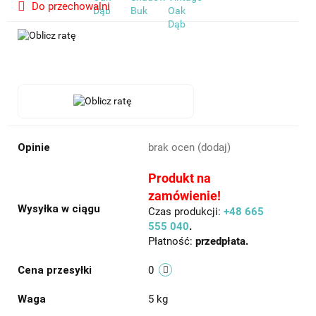
Do przechowalni
Opinie
brak ocen
(dodaj)
Produkt na
zamówienie!
Wysyłka w ciągu
Czas produkcji:
+48 665
555 040
.
Płatność:
przedpłata.
Cena przesyłki
0
Waga
5 kg