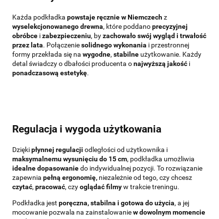
Każda podkładka
powstaje ręcznie w Niemczech
z
wyselekcjonowanego drewna
, które poddano
precyzyjnej
obróbce
i
zabezpieczeniu
, by
zachowało swój wygląd i trwałość
przez lata
. Połączenie
solidnego wykonania
i przestronnej
formy przekłada się na
wygodne
,
stabilne
użytkowanie. Każdy
detal świadczy o dbałości producenta o
najwyższą jakość
i
ponadczasową estetykę
.
Regulacja i wygoda użytkowania
Dzięki
płynnej regulacji
odległości od użytkownika i
maksymalnemu wysunięciu do 15 cm
, podkładka umożliwia
idealne dopasowanie
do indywidualnej pozycji. To rozwiązanie
zapewnia
pełną ergonomię,
niezależnie od tego, czy chcesz
czytać
,
pracować
,
czy
oglądać filmy
w trakcie treningu.
Podkładka jest
poręczna, stabilna i gotowa do użycia
, a jej
mocowanie pozwala na zainstalowanie
w dowolnym momencie