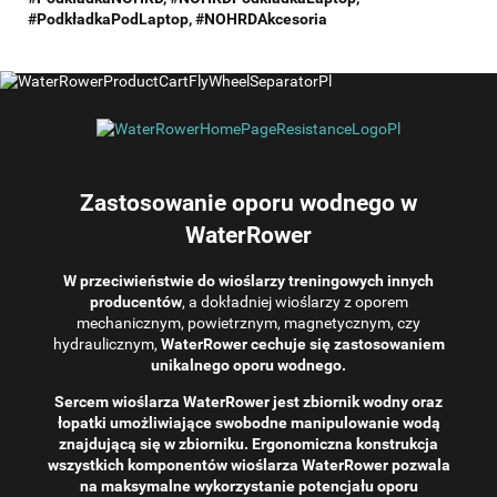
#
PodkładkaPodLaptop,
#NOHRDAkcesoria
Zastosowanie oporu wodnego w
WaterRower
W przeciwieństwie do wioślarzy treningowych innych
producentów
, a dokładniej wioślarzy z oporem
mechanicznym, powietrznym, magnetycznym, czy
hydraulicznym,
WaterRower cechuje się zastosowaniem
unikalnego oporu wodnego.
Sercem wioślarza WaterRower jest zbiornik wodny oraz
łopatki umożliwiające swobodne manipulowanie wodą
znajdującą się w zbiorniku. Ergonomiczna konstrukcja
wszystkich komponentów wioślarza WaterRower pozwala
na maksymalne wykorzystanie potencjału oporu