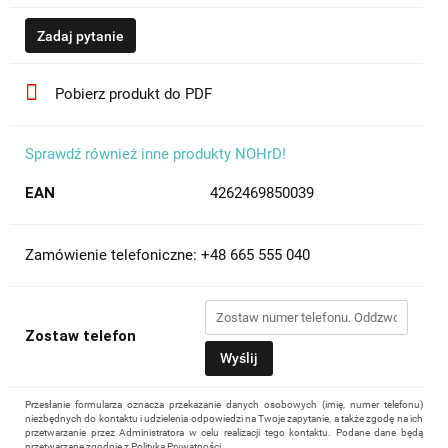
Zadaj pytanie
Pobierz produkt do PDF
Sprawdź również inne produkty NOHrD!
EAN
4262469850039
Zamówienie telefoniczne: +48 665 555 040
Zostaw telefon
Wyślij
Przesłanie formularza oznacza przekazanie danych osobowych (imię, numer telefonu)
niezbędnych do kontaktu i udzielenia odpowiedzi na Twoje zapytanie, a także zgodę na ich
przetwarzanie przez Administratora w celu realizacji tego kontaktu. Podane dane będą
przetwarzane zgodnie z
Polityką Prywatności
.