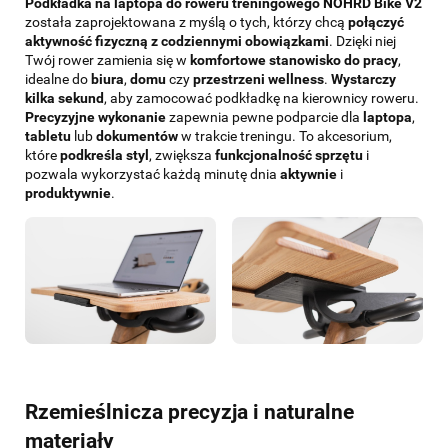
Podkładka na laptopa do
roweru treningowego
NOHRD Bike V2
została zaprojektowana z myślą o tych, którzy chcą
połączyć
aktywność fizyczną z codziennymi obowiązkami
. Dzięki niej
Twój rower zamienia się w
komfortowe stanowisko do pracy
,
idealne do
biura
,
domu
czy
przestrzeni wellness
.
Wystarczy
kilka sekund
, aby zamocować podkładkę na kierownicy roweru.
Precyzyjne wykonanie
zapewnia pewne podparcie dla
laptopa
,
tabletu
lub
dokumentów
w trakcie treningu. To akcesorium,
które
podkreśla styl
, zwiększa
funkcjonalność sprzętu
i
pozwala wykorzystać każdą minutę dnia
aktywnie
i
produktywnie
.
Rzemieślnicza precyzja i naturalne
materiały