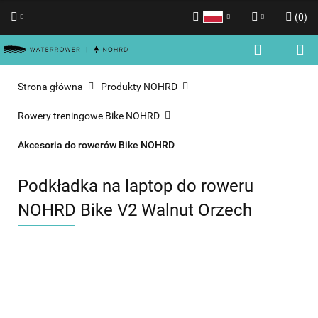
(
0
)
Polski
Zaloguj się
English
Zarejestruj się
Strona główna
Produkty NOHRD
Dodaj zgłoszenie
Rowery treningowe Bike NOHRD
Zgody cookies
Akcesoria do rowerów Bike NOHRD
Podkładka na laptop do roweru
NOHRD Bike V2 Walnut Orzech