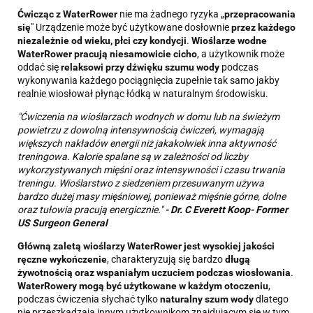
Ćwicząc z WaterRower
nie ma żadnego ryzyka „
przepracowania
się
" Urządzenie może być użytkowane dosłownie
przez każdego
niezależnie od wieku, płci czy kondycji
.
Wioślarze wodne
WaterRower pracują niesamowicie cicho
, a użytkownik może
oddać się
relaksowi przy dźwięku szumu wody
podczas
wykonywania każdego pociągnięcia zupełnie tak samo jakby
realnie wiosłował płynąc łódką w naturalnym środowisku.
"Ćwiczenia na wioślarzach wodnych w domu lub na świeżym
powietrzu z dowolną intensywnością ćwiczeń, wymagają
większych nakładów energii niż jakakolwiek inna aktywność
treningowa. Kalorie spalane są w zależności od liczby
wykorzystywanych mięśni oraz intensywności i czasu trwania
treningu. Wioślarstwo z siedzeniem przesuwanym używa
bardzo dużej masy mięśniowej, ponieważ mięśnie górne, dolne
oraz tułowia pracują energicznie."
-
Dr. C Everett Koop- Former
US Surgeon General
Główną zaletą wioślarzy WaterRower jest wysokiej jakości
ręczne wykończenie
, charakteryzują się bardzo
długą
żywotnością oraz wspaniałym uczuciem podczas wiosłowania
.
WaterRowery mogą być użytkowane w każdym otoczeniu
,
podczas ćwiczenia słychać tylko
naturalny szum wody
dlatego
nie przeszkadzają innym użytkownikom znajdującym się w tym