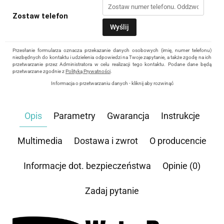
Zostaw telefon
Wyślij
Przesłanie formularza oznacza przekazanie danych osobowych (imię, numer telefonu)
niezbędnych do kontaktu i udzielenia odpowiedzi na Twoje zapytanie, a także zgodę na ich
przetwarzanie przez Administratora w celu realizacji tego kontaktu. Podane dane będą
przetwarzane zgodnie z
Polityką Prywatności
.
Informacja o przetwarzaniu danych - kliknij aby rozwinąć
Administratorem danych osobowych jest Damian Skiba - Klaczkowski prowadzący
działalność gospodarczą pod firmą: TROPS Damian Skiba-Klaczkowski, Szarotkowa 4/5,
35-604 Rzeszów, NIP: 8133349786. Zgoda jest dobrowolna, ale konieczna, do udzielenia
Opis
Parametry
Gwarancja
Instrukcje
odpowiedzi, może być w każdej chwili wycofana, kontaktując się z administratorem, np.
przez e-mail:
biuro@waterrower-polska.pl
lub telefon:
+48 600 555 040
. Dane będą
przechowywane do czasu udzielenia odpowiedzi na zapytanie lub cofnięcia zgody. Osobie,
której dane dotyczą, przysługuje prawo dostępu do swoich danych, ich sprostowania,
Multimedia
Dostawa i zwrot
O producencie
żądania zaprzestania przetwarzania, usunięcia, ograniczenia przetwarzania, a także prawo
wniesienia skargi do Prezesa Urzędu Ochrony Danych Osobowych.
Informacje dot. bezpieczeństwa
Opinie (0)
Zadaj pytanie