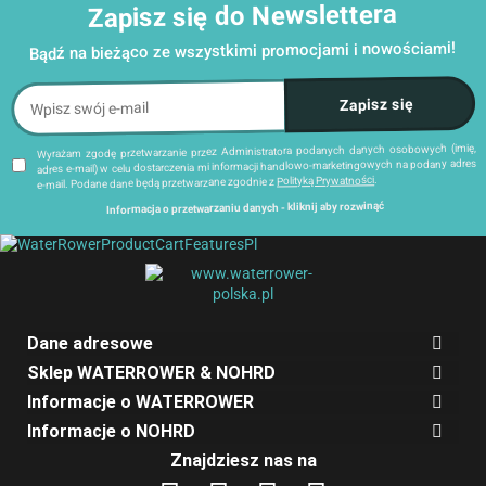
Zapisz się do Newslettera
Bądź na bieżąco ze wszystkimi promocjami i nowościami!
Wyrażam zgodę przetwarzanie przez Administratora podanych danych osobowych (imię,
adres e-mail) w celu dostarczenia mi informacji handlowo-marketingowych na podany adres
.
Polityką Prywatności
e-mail. Podane dane będą przetwarzane zgodnie z
Informacja o przetwarzaniu danych - kliknij aby rozwinąć
Administratorem danych osobowych jest Damian Skiba - Klaczkowski prowadzący działalność
gospodarczą pod firmą: TROPS Damian Skiba-Klaczkowski, Szarotkowa 4/5, 35-604 Rzeszów,
NIP: 8133349786. Zgody są dobrowolne, ale konieczne w celu dostępu do newslettera, mogą być
dostępny na końcu każdej z wiadomości e-mail przesyłanej
link
w każdej chwili wycofane, klikając
.
+48 600 555 040
lub telefon:
biuro@waterrower-polska.pl
w ramach newslettera, lub przez e-mail:
Dane będą przechowywane do czasu udzielenia odpowiedzi na zapytanie lub cofnięcia zgody.
Osobie, której dane dotyczą, przysługuje prawo dostępu do swoich danych, ich sprostowania,
żądania zaprzestania przetwarzania, usunięcia, ograniczenia przetwarzania, a także prawo
Dane adresowe
wniesienia skargi do Prezesa Urzędu Ochrony Danych Osobowych.
Sklep WATERROWER & NOHRD
Informacje o WATERROWER
Informacje o NOHRD
Znajdziesz nas na