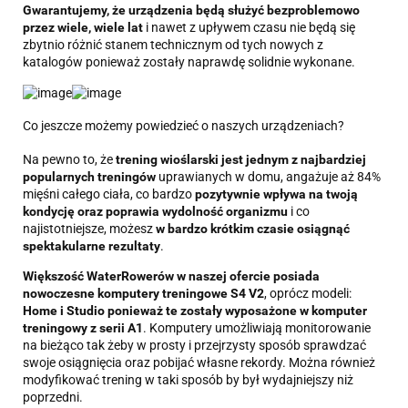
Gwarantujemy, że urządzenia będą służyć bezproblemowo
przez wiele, wiele lat
i nawet z upływem czasu nie będą się
zbytnio różnić stanem technicznym od tych nowych z
katalogów ponieważ zostały naprawdę solidnie wykonane.
Co jeszcze możemy powiedzieć o naszych urządzeniach?
Na pewno to, że
trening wioślarski jest jednym z najbardziej
popularnych treningów
uprawianych w domu, angażuje aż 84%
mięśni całego ciała, co bardzo
pozytywnie wpływa na twoją
kondycję oraz poprawia
wydolność organizmu
i co
najistotniejsze, możesz
w bardzo krótkim czasie osiągnąć
spektakularne rezultaty
.
Większość WaterRowerów w naszej ofercie posiada
nowoczesne komputery treningowe S4 V2
, oprócz modeli:
Home i Studio ponieważ te zostały wyposażone w komputer
treningowy z serii A1
. Komputery umożliwiają monitorowanie
na bieżąco tak żeby w prosty i przejrzysty sposób sprawdzać
swoje osiągnięcia oraz pobijać własne rekordy. Można również
modyfikować trening w taki sposób by był wydajniejszy niż
poprzedni.