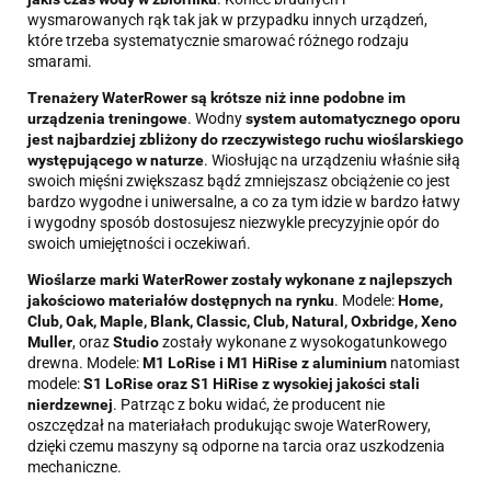
wysmarowanych rąk tak jak w przypadku innych urządzeń,
które trzeba systematycznie smarować różnego rodzaju
smarami.
Trenażery WaterRower są krótsze niż inne podobne im
urządzenia treningowe
. Wodny
system automatycznego oporu
jest najbardziej zbliżony do rzeczywistego ruchu wioślarskiego
występującego w naturze
. Wiosłując na urządzeniu właśnie siłą
swoich mięśni zwiększasz bądź zmniejszasz obciążenie co jest
bardzo wygodne i uniwersalne, a co za tym idzie w bardzo łatwy
i wygodny sposób dostosujesz niezwykle precyzyjnie opór do
swoich umiejętności i oczekiwań.
Wioślarze marki WaterRower zostały wykonane z najlepszych
jakościowo materiałów dostępnych na rynku
. Modele:
Home,
Club, Oak, Maple, Blank, Classic, Club, Natural, Oxbridge, Xeno
Muller
, oraz
Studio
zostały wykonane z wysokogatunkowego
drewna. Modele:
M1 LoRise i M1 HiRise z aluminium
natomiast
modele:
S1 LoRise oraz S1 HiRise z wysokiej jakości stali
nierdzewnej
. Patrząc z boku widać, że producent nie
oszczędzał na materiałach produkując swoje WaterRowery,
dzięki czemu maszyny są odporne na tarcia oraz uszkodzenia
mechaniczne.