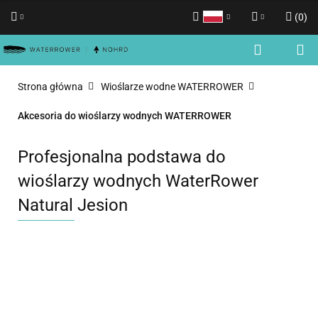
(
0
)
Polski
Zaloguj się
English
Zarejestruj się
Strona główna
Wioślarze wodne WATERROWER
Dodaj zgłoszenie
Akcesoria do wioślarzy wodnych WATERROWER
Zgody cookies
Profesjonalna podstawa do
wioślarzy wodnych WaterRower
Natural Jesion