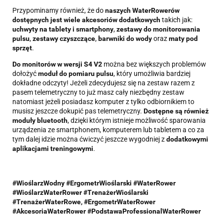
Przypominamy również, że do
naszych WaterRowerów
dostępnych jest wiele akcesoriów dodatkowych
takich jak:
uchwyty na tablety i smartphony
,
zestawy do monitorowania
pulsu
,
zestawy czyszczące
,
barwniki do wody
oraz
maty pod
sprzęt
.
Do monitorów w wersji S4 V2
można bez większych problemów
dołożyć
moduł do pomiaru pulsu
, który umożliwia bardziej
dokładne odczyty! Jeżeli zdecydujesz się na zestaw razem z
pasem telemetryczny to już masz cały niezbędny zestaw
natomiast jeżeli posiadasz komputer z tylko odbiornikiem to
musisz jeszcze dokupić pas telemetryczny.
Dostępne są również
moduły bluetooth
, dzięki którym istnieje możliwość sparowania
urządzenia ze smartphonem, komputerem lub tabletem a co za
tym dalej idzie można ćwiczyć jeszcze wygodniej z
dodatkowymi
aplikacjami treningowymi
.
#WioślarzWodny #ErgometrWioślarski #WaterRower
#WioślarzWaterRower #TrenażerWioślarski
#TrenażerWaterRowe, #ErgometrWaterRower
#AkcesoriaWaterRower #PodstawaProfessionalWaterRower