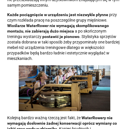
samym pomieszczeniu.
Każde pociągnięcie w urządzeniu jest niezwykle płynne
przy
czym rozkłada pracę na poszczególne grupy mięśniowe.
Wioślarze WaterRower nie wymagają skomplikowanego
montażu
,
nie zabierają dużo miejsca
a po skończonym
treningu wystarczy
postawić je pionowo
. Stylistyka sprzętów
została dobrana w taki sposób żeby przypominały one bardziej
mebel niż urządzenia treningowe dlatego w większości
przypadków będą bardzo ładnie i estetycznie wyglądać w
mieszkaniach.
Kolejną bardzo ważną rzeczą jest fakt, że
WaterRowery nie
wymagają dosłownie żadnej konserwacji oprócz wymiany co
jakiś czas wody w zbiorniku
. Koniec brudnych i