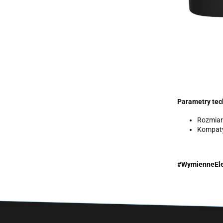
Parametry tec
Rozmiar
Kompatyb
#WymienneEle