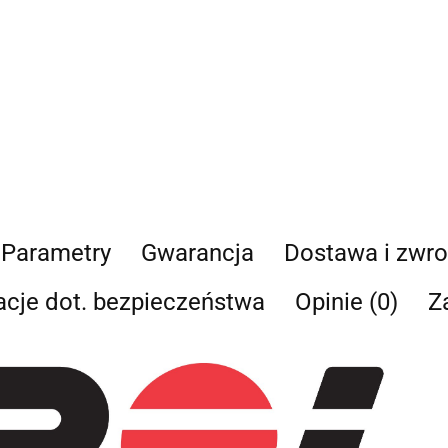
cofnięcia zgody. Osob
danych, ich sprostowan
przetwarzania, a takż
Osobowych.
Parametry
Gwarancja
Dostawa i zwro
acje dot. bezpieczeństwa
Opinie (0)
Z