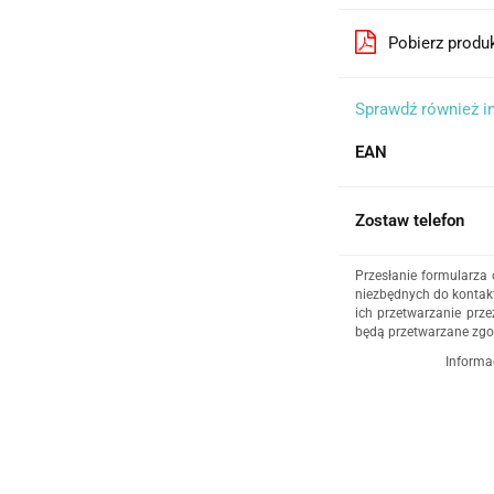
Pobierz produ
Sprawdź również in
EAN
Zostaw telefon
Przesłanie formularza
niezbędnych do kontakt
ich przetwarzanie prze
będą przetwarzane zgo
Informa
Administratorem dany
działalność gospodar
4/5, 35-604 Rzeszów,
udzielenia odpowiedz
administratorem, np. 
555 040
. Dane będą p