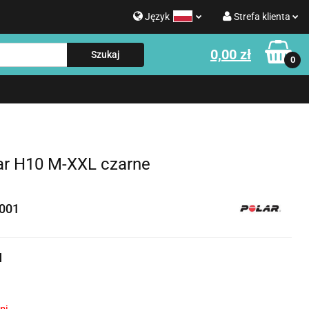
Język
Strefa klienta
g
0,00 zł
Polski
Zaloguj się
0
Strefa klienta
English
Zarejestruj się
e o WATERROWER
Informacje o NOHRD
Dodaj zgłoszenie
Zgody cookies
ar H10 M-XXL czarne
001
u