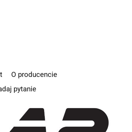
ie, której dane dotyczą, przysługuje prawo dostępu do swoich
ia, żądania zaprzestania przetwarzania, usunięcia, ograniczenia
e prawo wniesienia skargi do Prezesa Urzędu Ochrony Danych
t
O producencie
adaj pytanie