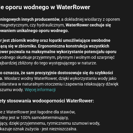
e oporu wodnego w WaterRower
reningowych innych producentów
, a dokładniej wioślarzy z oporem
magnetycznym, czy hydraulicznym,
WaterRower cechuje się
owaniem unikalnego oporu wodnego.
 jest zbiornik wodny oraz łopatki umożliwiające swobodne
cą się w zbiorniku. Ergonomiczna konstrukcja wszystkich
wer pozwala na maksymalne wykorzystanie potencjału oporu
odnego skutkuje przyjemnym, płynnym i wolnym od szarpnięć
najbardziej zbliżony do tego występującego w naturze.
 oznacza, że ​​sam precyzyjnie dostosowuje się do szybkości
o.
Wioslarz wodny WaterRower, dzięki wykorzystaniu wody jako
oślarstwa w naturalnym otoczeniu i zapewnia relaksujący dźwięk
szumu wody.
Więcej informacji
lety stosowania wodooporności WaterRower:
e z WaterRower jest łagodne dla stawów,
odny jest w 100% samodeterminujący,
kojący, dzięki przyjemnemu, rytmicznemu szumowi wody,
azuje oznak zużycia - jest niezniszczalna.