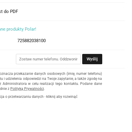
kt do PDF
ne produkty Polar!
725882038100
Wyślij
 oznacza przekazanie danych osobowych (imię, numer telefonu)
u i udzielenia odpowiedzi na Twoje zapytanie, a także zgodę na
z Administratora w celu realizacji tego kontaktu. Podane dane
dnie z
Polityką Prywatności
.
cja o przetwarzaniu danych - kliknij aby rozwinąć
ch osobowych jest Damian Skiba - Klaczkowski prowadzący
czą pod firmą: TROPS Damian Skiba-Klaczkowski, Szarotkowa
 NIP: 8133349786. Zgoda jest dobrowolna, ale konieczna, do
i, może być w każdej chwili wycofana, kontaktując się z
przez e-mail:
biuro@waterrower-polska.pl
lub telefon:
+48 600
rzechowywane do czasu udzielenia odpowiedzi na zapytanie lub