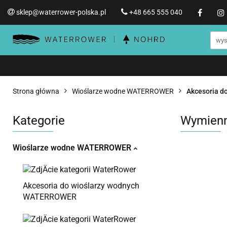
sklep@waterrower-polska.pl
+48 665 555 040
Wioślarze wodne WATERRO
Informacje o WATERROWER
Wioślarze wodne WATERROWER
Produ
Str
Promocje %
Strona główna
Wioślarze wodne WATERROWER
Akcesoria 
Kategorie
Wymienn
Wioślarze wodne WATERROWER
Akcesoria do wioślarzy wodnych
WATERROWER