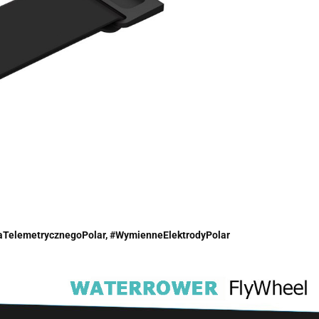
TelemetrycznegoPolar,
#
WymienneElektrodyPolar