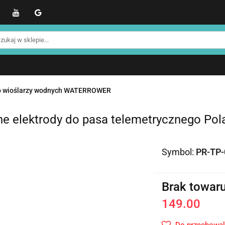
WER
Produkty NOHRD
Produkty YA'Fabrik
Blo
Informacje o NOHRD
Strefa treningowa NOHRD
kty NOHRD
Produkty YA'Fabrik
Blog
Informacj
efa treningowa NOHRD
Strefa klienta
Promocje %
do wioślarzy wodnych WATERROWER
e elektrody do pasa telemetrycznego Pol
Symbol:
PR-TP-
Brak towar
149.00