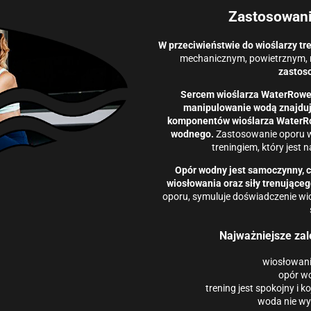
Zastosowani
W przeciwieństwie do wioślarzy t
mechanicznym, powietrznym, 
zastos
Sercem wioślarza WaterRower
manipulowanie wodą znajdują
komponentów wioślarza WaterRo
wodnego.
Zastosowanie oporu w
treningiem, który jest 
Opór wodny jest samoczynny, co
wiosłowania oraz siły trenująceg
oporu, symuluje doświadczenie wi
Najważniejsze za
wiosłowani
opór w
trening jest spokojny i 
woda nie wyk