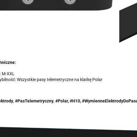
hniczne:
: M-XXL
ilność: Wszystkie pasy telemetryczne na klatkę Polar
ktrody
,
#PasTelemetryczny
,
#Polar, #H10,
#WymienneElektrodyDoPasa