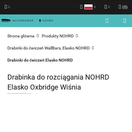
(
0
)
Polski
Zaloguj się
English
Zarejestruj się
Strona główna
Produkty NOHRD
Dodaj zgłoszenie
Drabinki do ćwiczeń WallBars, Elasko NOHRD
Zgody cookies
Drabinki do ćwiczeń Elasko NOHRD
Drabinka do rozciągania NOHRD
Elasko Oxbridge Wiśnia