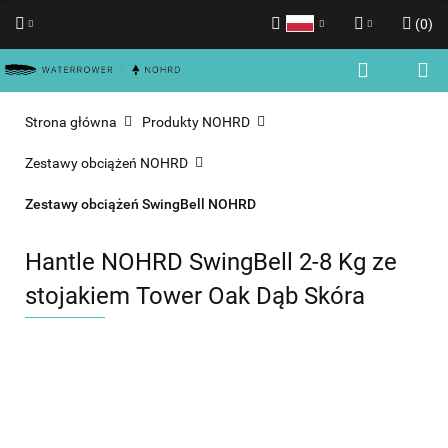
(
0
)
Polski
Zaloguj się
English
Zarejestruj się
Strona główna
Produkty NOHRD
Dodaj zgłoszenie
Zestawy obciążeń NOHRD
Zgody cookies
Zestawy obciążeń SwingBell NOHRD
Hantle NOHRD SwingBell 2-8 Kg ze
stojakiem Tower Oak Dąb Skóra