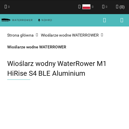
(
0
)
Polski
Zaloguj się
English
Zarejestruj się
Strona główna
Wioślarze wodne WATERROWER
Dodaj zgłoszenie
Wioślarze wodne WATERROWER
Zgody cookies
Wioślarz wodny WaterRower M1
HiRise S4 BLE Aluminium