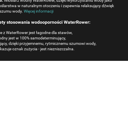
o.
Wioslarz wodny WaterRower, dzięki wykorzystaniu wody jako
oślarstwa w naturalnym otoczeniu i zapewnia relaksujący dźwięk
szumu wody.
Więcej informacji
lety stosowania wodooporności WaterRower:
e z WaterRower jest łagodne dla stawów,
odny jest w 100% samodeterminujący,
kojący, dzięki przyjemnemu, rytmicznemu szumowi wody,
azuje oznak zużycia - jest niezniszczalna.
Bieżnia