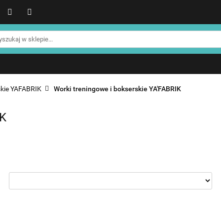
WER
Produkty NOHRD
Produkty YA'Fabrik
Blog
Informacje o NOHRD
Strefa treningowa NOHRD
Produkty YA'Fabrik
Blog
Informacje o WATERROWE
Strefa klienta
Promocje %
skie YAFABRIK
Worki treningowe i bokserskie YA'FABRIK
IK