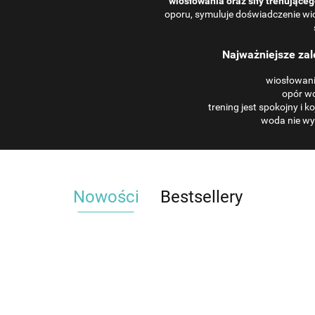
wiosłowania oraz siły trenująceg
oporu, symuluje doświadczenie wi
Najważniejsze za
wiosłowani
opór w
trening jest spokojny i 
woda nie wyk
Nowości
Bestsellery
Bieżnia
eżnia