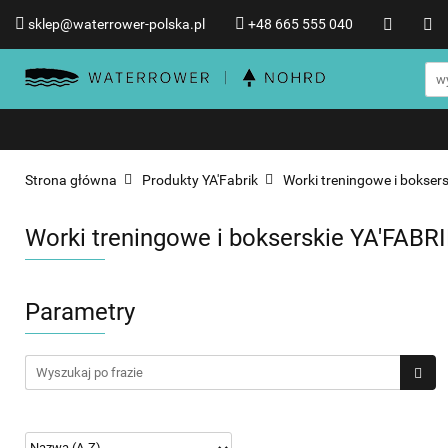
sklep@waterrower-polska.pl
+48 665 555 040
Wioślarze wodne WATERRO
Informacje o WATERROWER
Wioślarze wodne WATERROWER
Produkty NOHRD
Promocje %
Strona główna
Produkty YA'Fabrik
Worki treningowe i bokser
Worki treningowe i bokserskie YA'FABR
Parametry