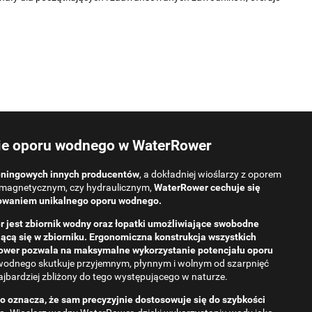
e oporu wodnego w WaterRower
reningowych innych producentów
, a dokładniej wioślarzy z oporem
magnetycznym, czy hydraulicznym,
WaterRower cechuje się
owaniem unikalnego oporu wodnego.
 jest zbiornik wodny oraz łopatki umożliwiające swobodne
cą się w zbiorniku. Ergonomiczna konstrukcja wszystkich
wer pozwala na maksymalne wykorzystanie potencjału oporu
odnego skutkuje przyjemnym, płynnym i wolnym od szarpnięć
najbardziej zbliżony do tego występującego w naturze.
 oznacza, że ​​sam precyzyjnie dostosowuje się do szybkości