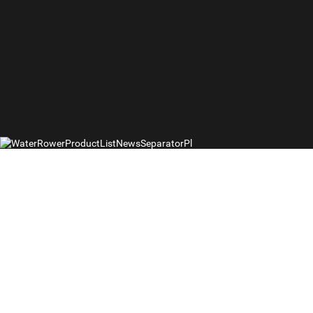
Linki
Wioślarz
oporowe
Bi