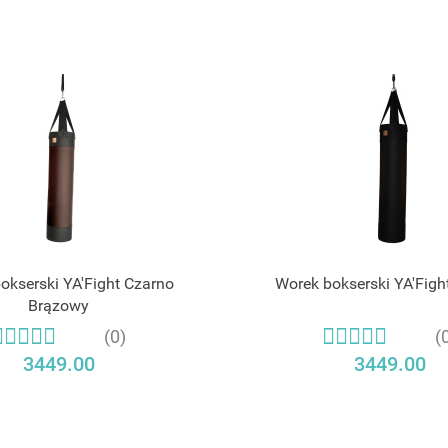
okserski YA'Fight Czarno
Worek bokserski YA'Figh
Brązowy
(0)
(
3449.00
3449.00