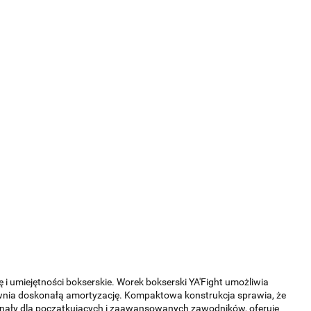
 i umiejętności bokserskie. Worek bokserski YA'Fight umożliwia
wnia doskonałą amortyzację. Kompaktowa konstrukcja sprawia, że
skonały dla początkujących i zaawansowanych zawodników, oferuje