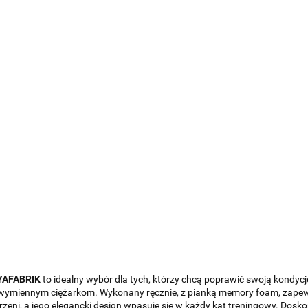
 YAFABRIK
to idealny wybór dla tych, którzy chcą poprawić swoją kondycję
 wymiennym ciężarkom. Wykonany ręcznie, z pianką memory foam, zape
strzeni, a jego elegancki design wpasuje się w każdy kąt treningowy. Do