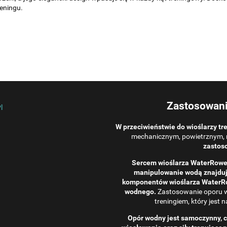
reningu.
Zastosowani
W przeciwieństwie do wioślarzy t
mechanicznym, powietrznym, 
zastos
Sercem wioślarza WaterRower
manipulowanie wodą znajdują
komponentów wioślarza WaterRo
wodnego.
Zastosowanie oporu w
treningiem, który jest 
Opór wodny jest samoczynny, co