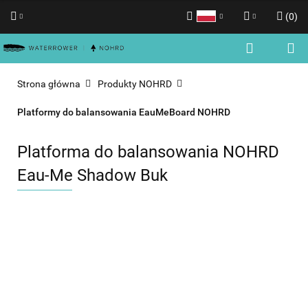
(
0
)
Polski
Zaloguj się
English
Zarejestruj się
Strona główna
Produkty NOHRD
Dodaj zgłoszenie
Platformy do balansowania EauMeBoard NOHRD
Zgody cookies
Platforma do balansowania NOHRD
Eau-Me Shadow Buk