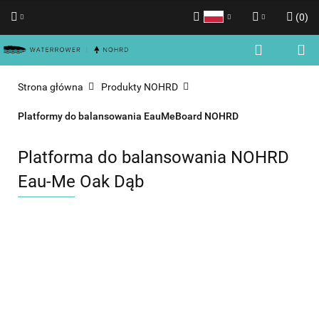
(
0
)
Polski
Zaloguj się
English
Zarejestruj się
Strona główna
Produkty NOHRD
Dodaj zgłoszenie
Platformy do balansowania EauMeBoard NOHRD
Zgody cookies
Platforma do balansowania NOHRD
Eau-Me Oak Dąb