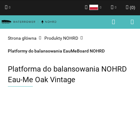
(
0
)
Polski
Zaloguj się
English
Zarejestruj się
Strona główna
Produkty NOHRD
Dodaj zgłoszenie
Platformy do balansowania EauMeBoard NOHRD
Zgody cookies
Platforma do balansowania NOHRD
Eau-Me Oak Vintage