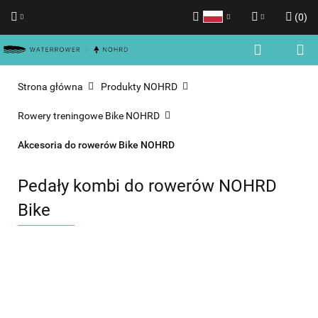
(
0
)
Polski
Zaloguj się
English
Zarejestruj się
Strona główna
Produkty NOHRD
Dodaj zgłoszenie
Rowery treningowe Bike NOHRD
Zgody cookies
Akcesoria do rowerów Bike NOHRD
Pedały kombi do rowerów NOHRD
Bike