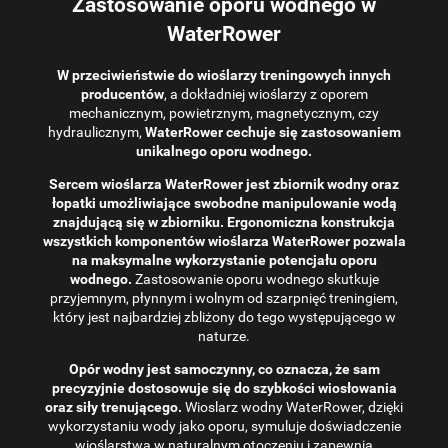
Zastosowanie oporu wodnego w
WaterRower
W przeciwieństwie do wioślarzy treningowych innych
producentów
, a dokładniej wioślarzy z oporem
mechanicznym, powietrznym, magnetycznym, czy
hydraulicznym,
WaterRower cechuje się zastosowaniem
unikalnego oporu wodnego.
Sercem wioślarza WaterRower jest zbiornik wodny oraz
łopatki umożliwiające swobodne manipulowanie wodą
znajdującą się w zbiorniku. Ergonomiczna konstrukcja
wszystkich komponentów wioślarza WaterRower pozwala
na maksymalne wykorzystanie potencjału oporu
wodnego.
Zastosowanie oporu wodnego skutkuje
przyjemnym, płynnym i wolnym od szarpnięć treningiem,
który jest najbardziej zbliżony do tego występującego w
naturze.
Opór wodny jest samoczynny, co oznacza, że ​​sam
precyzyjnie dostosowuje się do szybkości wiosłowania
oraz siły trenującego.
Wioslarz wodny WaterRower, dzięki
wykorzystaniu wody jako oporu, symuluje doświadczenie
wioślarstwa w naturalnym otoczeniu i zapewnia