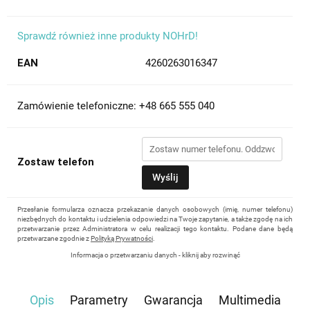
Sprawdź również inne produkty NOHrD!
EAN
4260263016347
Zamówienie telefoniczne: +48 665 555 040
Zostaw telefon
Wyślij
Przesłanie formularza oznacza przekazanie danych osobowych (imię, numer telefonu)
niezbędnych do kontaktu i udzielenia odpowiedzi na Twoje zapytanie, a także zgodę na ich
przetwarzanie przez Administratora w celu realizacji tego kontaktu. Podane dane będą
przetwarzane zgodnie z
Polityką Prywatności
.
Informacja o przetwarzaniu danych - kliknij aby rozwinąć
Administratorem danych osobowych jest Damian Skiba - Klaczkowski prowadzący
działalność gospodarczą pod firmą: TROPS Damian Skiba-Klaczkowski, Szarotkowa 4/5,
35-604 Rzeszów, NIP: 8133349786. Zgoda jest dobrowolna, ale konieczna, do udzielenia
Opis
Parametry
Gwarancja
Multimedia
odpowiedzi, może być w każdej chwili wycofana, kontaktując się z administratorem, np.