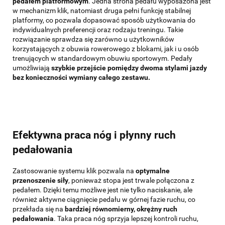
pedałem platformowym
. Jedna strona pedału wyposażona jest
w mechanizm klik, natomiast druga pełni funkcję stabilnej
platformy, co pozwala dopasować sposób użytkowania do
indywidualnych preferencji oraz rodzaju treningu. Takie
rozwiązanie sprawdza się zarówno u użytkowników
korzystających z obuwia rowerowego z blokami, jak i u osób
trenujących w standardowym obuwiu sportowym. Pedały
umożliwiają
szybkie przejście pomiędzy dwoma stylami jazdy
bez konieczności wymiany całego zestawu.
Efektywna praca nóg i płynny ruch
pedałowania
Zastosowanie systemu klik pozwala na
optymalne
przenoszenie siły
, ponieważ stopa jest trwale połączona z
pedałem. Dzięki temu możliwe jest nie tylko naciskanie, ale
również aktywne ciągnięcie pedału w górnej fazie ruchu, co
przekłada się na
bardziej równomierny, okrężny ruch
pedałowania
. Taka praca nóg sprzyja lepszej kontroli ruchu,