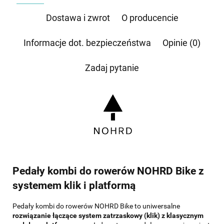
przez e-mail:
biuro@waterrower-polska.pl
lub telefon:
+48 600 555 040
. Dane będą
przechowywane do czasu udzielenia odpowiedzi na zapytanie lub cofnięcia zgody. Osobie,
której dane dotyczą, przysługuje prawo dostępu do swoich danych, ich sprostowania,
Dostawa i zwrot
O producencie
żądania zaprzestania przetwarzania, usunięcia, ograniczenia przetwarzania, a także prawo
wniesienia skargi do Prezesa Urzędu Ochrony Danych Osobowych.
Informacje dot. bezpieczeństwa
Opinie (0)
Zadaj pytanie
Pedały kombi do rowerów NOHRD Bike z
systemem klik i platformą
Pedały kombi do rowerów NOHRD Bike to uniwersalne
rozwiązanie łączące system zatrzaskowy (klik) z klasycznym