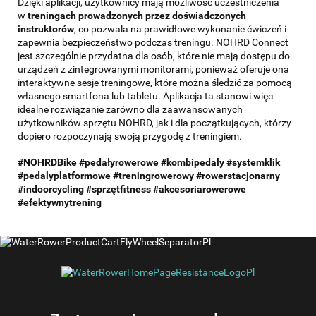
Dzięki aplikacji, użytkownicy mają możliwość uczestniczenia
w
treningach prowadzonych przez doświadczonych
instruktorów
, co pozwala na prawidłowe wykonanie ćwiczeń i
zapewnia bezpieczeństwo podczas treningu. NOHRD Connect
jest szczególnie przydatna dla osób, które nie mają dostępu do
urządzeń z zintegrowanymi monitorami, ponieważ oferuje ona
interaktywne sesje treningowe, które można śledzić za pomocą
własnego smartfona lub tabletu. Aplikacja ta stanowi więc
idealne rozwiązanie zarówno dla zaawansowanych
użytkowników sprzętu NOHRD, jak i dla początkujących, którzy
dopiero rozpoczynają swoją przygodę z treningiem.
#NOHRDBike #pedałyrowerowe #kombipedaly #systemklik
#pedalyplatformowe #treningrowerowy #rowerstacjonarny
#indoorcycling #sprzętfitness #akcesoriarowerowe
#efektywnytrening