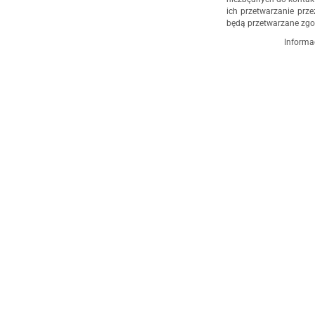
ich przetwarzanie prze
będą przetwarzane zgo
Informa
Administratorem dany
działalność gospodar
4/5, 35-604 Rzeszów,
udzielenia odpowiedz
administratorem, np. 
555 040
. Dane będą p
cofnięcia zgody. Osob
danych, ich sprostowan
przetwarzania, a takż
Osobowych.