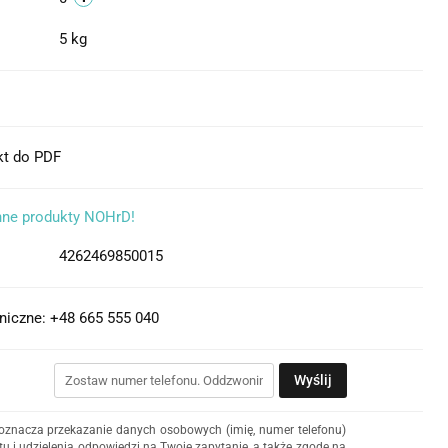
5 kg
kt do PDF
nne produkty NOHrD!
4262469850015
niczne: +48 665 555 040
Wyślij
 oznacza przekazanie danych osobowych (imię, numer telefonu)
u i udzielenia odpowiedzi na Twoje zapytanie, a także zgodę na