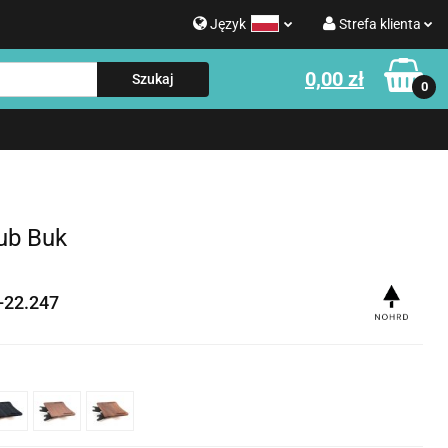
Język
Strefa klienta
g
0,00 zł
Polski
Zaloguj się
0
Strefa klienta
English
Zarejestruj się
e o WATERROWER
Informacje o NOHRD
Dodaj zgłoszenie
Zgody cookies
ub Buk
-22.247