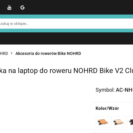
WER
Produkty NOHRD
Produkty YA'Fabrik
Blo
Informacje o NOHRD
Strefa treningowa NOHRD
kty NOHRD
Produkty YA'Fabrik
Blog
Informacj
efa treningowa NOHRD
Strefa klienta
Promocje %
OHRD
Akcesoria do rowerów Bike NOHRD
ka na laptop do roweru NOHRD Bike V2 Cl
Symbol:
AC-NH
Kolor/Wzór