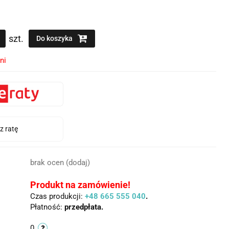
szt.
Do koszyka
ni
brak ocen
(dodaj)
Produkt na zamówienie!
Czas produkcji:
+48 665 555 040
.
Płatność:
przedpłata.
0