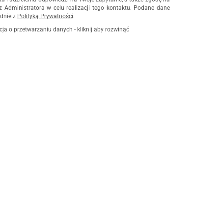
z Administratora w celu realizacji tego kontaktu. Podane dane
dnie z
Polityką Prywatności
.
cja o przetwarzaniu danych - kliknij aby rozwinąć
ch osobowych jest Damian Skiba - Klaczkowski prowadzący
czą pod firmą: TROPS Damian Skiba-Klaczkowski, Szarotkowa
 NIP: 8133349786. Zgoda jest dobrowolna, ale konieczna, do
i, może być w każdej chwili wycofana, kontaktując się z
przez e-mail:
biuro@waterrower-polska.pl
lub telefon:
+48 600
rzechowywane do czasu udzielenia odpowiedzi na zapytanie lub
ie, której dane dotyczą, przysługuje prawo dostępu do swoich
ia, żądania zaprzestania przetwarzania, usunięcia, ograniczenia
e prawo wniesienia skargi do Prezesa Urzędu Ochrony Danych