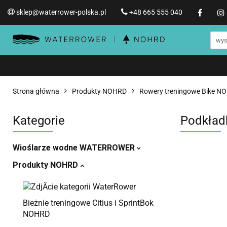
sklep@waterrower-polska.pl
+48 665 555 040
Wioślarze wodne WATERRO
Informacje o WATERROWER
Wioślarze wodne WATERROWER
Produ
Str
Promocje %
Strona główna
Produkty NOHRD
Rowery treningowe Bike N
Kategorie
Podkład
Wioślarze wodne WATERROWER
Produkty NOHRD
Bieżnie treningowe Citius i SprintBok
NOHRD