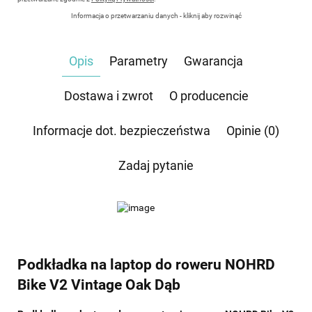
Informacja o przetwarzaniu danych - kliknij aby rozwinąć
Administratorem danych osobowych jest Damian Skiba - Klaczkowski prowadzący
działalność gospodarczą pod firmą: TROPS Damian Skiba-Klaczkowski, Szarotkowa 4/5,
35-604 Rzeszów, NIP: 8133349786. Zgoda jest dobrowolna, ale konieczna, do udzielenia
Opis
Parametry
Gwarancja
odpowiedzi, może być w każdej chwili wycofana, kontaktując się z administratorem, np.
przez e-mail:
biuro@waterrower-polska.pl
lub telefon:
+48 600 555 040
. Dane będą
przechowywane do czasu udzielenia odpowiedzi na zapytanie lub cofnięcia zgody. Osobie,
której dane dotyczą, przysługuje prawo dostępu do swoich danych, ich sprostowania,
Dostawa i zwrot
O producencie
żądania zaprzestania przetwarzania, usunięcia, ograniczenia przetwarzania, a także prawo
wniesienia skargi do Prezesa Urzędu Ochrony Danych Osobowych.
Informacje dot. bezpieczeństwa
Opinie (0)
Zadaj pytanie
Podkładka na laptop do roweru NOHRD
Bike V2 Vintage Oak Dąb