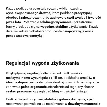
Każda podkładka
powstaje ręcznie w Niemczech
z
wyselekcjonowanego drewna
, które poddano
precyzyjnej
obróbce
i
zabezpieczeniu
, by
zachowało swój wygląd i trwałość
przez lata
. Połączenie
solidnego wykonania
i przestronnej
formy przekłada się na
wygodne
,
stabilne
użytkowanie. Każdy
detal świadczy o dbałości producenta o
najwyższą jakość
i
ponadczasową estetykę
.
Regulacja i wygoda użytkowania
Dzięki
płynnej regulacji
odległości od użytkownika i
maksymalnemu wysunięciu do 15 cm
, podkładka umożliwia
idealne dopasowanie
do indywidualnej pozycji. To rozwiązanie
zapewnia
pełną ergonomię,
niezależnie od tego, czy chcesz
czytać
,
pracować
,
czy
oglądać filmy
w trakcie treningu.
Podkładka jest
poręczna, stabilna i gotowa do użycia
, a jej
mocowanie pozwala na zainstalowanie
w dowolnym momencie