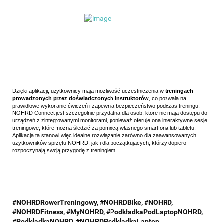
Dzięki aplikacji, użytkownicy mają możliwość uczestniczenia w
treningach
prowadzonych przez doświadczonych instruktorów
, co pozwala na
prawidłowe wykonanie ćwiczeń i zapewnia bezpieczeństwo podczas treningu.
NOHRD Connect jest szczególnie przydatna dla osób, które nie mają dostępu do
urządzeń z zintegrowanymi monitorami, ponieważ oferuje ona interaktywne sesje
treningowe, które można śledzić za pomocą własnego smartfona lub tabletu.
Aplikacja ta stanowi więc idealne rozwiązanie zarówno dla zaawansowanych
użytkowników sprzętu NOHRD, jak i dla początkujących, którzy dopiero
rozpoczynają swoją przygodę z treningiem.
#NOHRDRowerTreningowy, #NOHRDBike, #NOHRD,
#NOHRDFitness, #MyNOHRD, #PodkładkaPodLaptopNOHRD,
#PodkładkaNOHRD, #NOHRDPodkładkaLaptop,