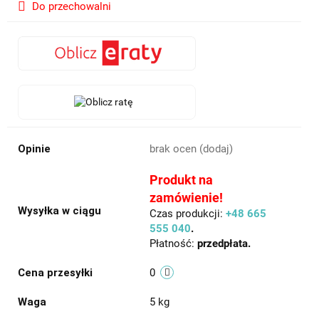
Do przechowalni
Opinie
brak ocen
(dodaj)
Produkt na
zamówienie!
Wysyłka w ciągu
Czas produkcji:
+48 665
555 040
.
Płatność:
przedpłata.
Cena przesyłki
0
Waga
5 kg