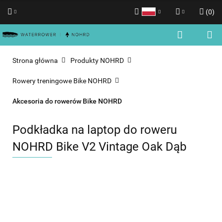
(
0
)
Polski
Zaloguj się
English
Zarejestruj się
Strona główna
Produkty NOHRD
Dodaj zgłoszenie
Rowery treningowe Bike NOHRD
Zgody cookies
Akcesoria do rowerów Bike NOHRD
Podkładka na laptop do roweru
NOHRD Bike V2 Vintage Oak Dąb