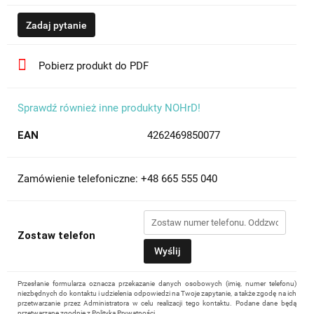
Zadaj pytanie
Pobierz produkt do PDF
Sprawdź również inne produkty NOHrD!
EAN
4262469850077
Zamówienie telefoniczne: +48 665 555 040
Zostaw telefon
Wyślij
Przesłanie formularza oznacza przekazanie danych osobowych (imię, numer telefonu)
niezbędnych do kontaktu i udzielenia odpowiedzi na Twoje zapytanie, a także zgodę na ich
przetwarzanie przez Administratora w celu realizacji tego kontaktu. Podane dane będą
przetwarzane zgodnie z
Polityką Prywatności
.