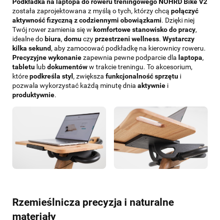
Podkładka na laptopa do
roweru treningowego
NOHRD Bike V2
została zaprojektowana z myślą o tych, którzy chcą
połączyć
aktywność fizyczną z codziennymi obowiązkami
. Dzięki niej
Twój rower zamienia się w
komfortowe stanowisko do pracy
,
idealne do
biura
,
domu
czy
przestrzeni wellness
.
Wystarczy
kilka sekund
, aby zamocować podkładkę na kierownicy roweru.
Precyzyjne wykonanie
zapewnia pewne podparcie dla
laptopa
,
tabletu
lub
dokumentów
w trakcie treningu. To akcesorium,
które
podkreśla styl
, zwiększa
funkcjonalność sprzętu
i
pozwala wykorzystać każdą minutę dnia
aktywnie
i
produktywnie
.
Rzemieślnicza precyzja i naturalne
materiały