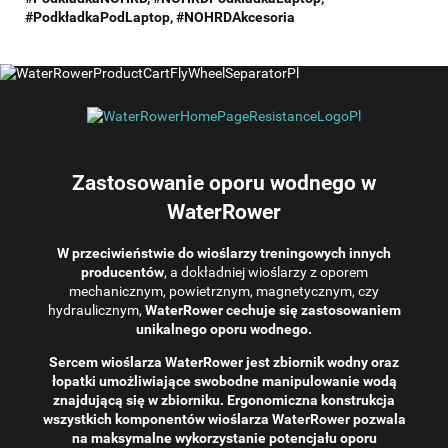
#
PodkładkaPodLaptop,
#NOHRDAkcesoria
Zastosowanie oporu wodnego w
WaterRower
W przeciwieństwie do wioślarzy treningowych innych
producentów
, a dokładniej wioślarzy z oporem
mechanicznym, powietrznym, magnetycznym, czy
hydraulicznym,
WaterRower cechuje się zastosowaniem
unikalnego oporu wodnego.
Sercem wioślarza WaterRower jest zbiornik wodny oraz
łopatki umożliwiające swobodne manipulowanie wodą
znajdującą się w zbiorniku. Ergonomiczna konstrukcja
wszystkich komponentów wioślarza WaterRower pozwala
na maksymalne wykorzystanie potencjału oporu