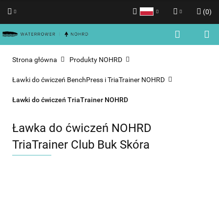
(
0
)
Polski
Zaloguj się
English
Zarejestruj się
Strona główna
Produkty NOHRD
Dodaj zgłoszenie
Ławki do ćwiczeń BenchPress i TriaTrainer NOHRD
Zgody cookies
Ławki do ćwiczeń TriaTrainer NOHRD
Ławka do ćwiczeń NOHRD
TriaTrainer Club Buk Skóra