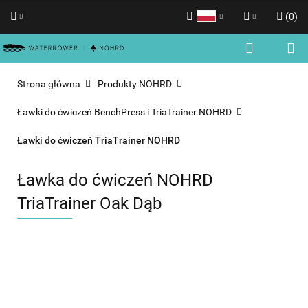
(
0
)
Polski
Zaloguj się
English
Zarejestruj się
Strona główna
Produkty NOHRD
Dodaj zgłoszenie
Ławki do ćwiczeń BenchPress i TriaTrainer NOHRD
Zgody cookies
Ławki do ćwiczeń TriaTrainer NOHRD
Ławka do ćwiczeń NOHRD
TriaTrainer Oak Dąb