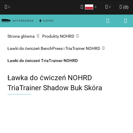
(
0
)
Polski
Zaloguj się
English
Zarejestruj się
Strona główna
Produkty NOHRD
Dodaj zgłoszenie
Ławki do ćwiczeń BenchPress i TriaTrainer NOHRD
Zgody cookies
Ławki do ćwiczeń TriaTrainer NOHRD
Ławka do ćwiczeń NOHRD
TriaTrainer Shadow Buk Skóra