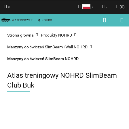
(
0
)
Polski
Zaloguj się
English
Zarejestruj się
Strona główna
Produkty NOHRD
Dodaj zgłoszenie
Maszyny do ćwiczeń SlimBeam i Wall NOHRD
Zgody cookies
Maszyny do ćwiczeń SlimBeam NOHRD
Atlas treningowy NOHRD SlimBeam
Club Buk