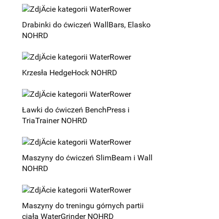
Drabinki do ćwiczeń WallBars, Elasko
NOHRD
Krzesła HedgeHock NOHRD
Ławki do ćwiczeń BenchPress i
TriaTrainer NOHRD
Maszyny do ćwiczeń SlimBeam i Wall
NOHRD
Maszyny do treningu górnych partii
ciała WaterGrinder NOHRD