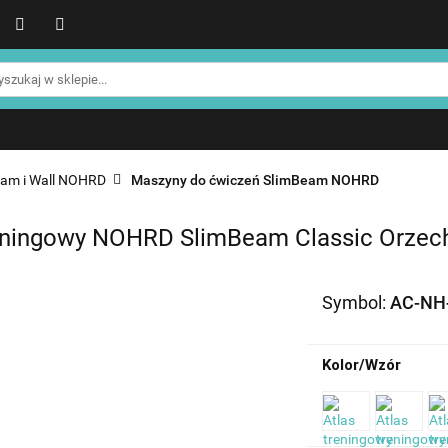
WER
Produkty NOHRD
Produkty YA'Fabrik
Blog
Informacje o NOHRD
Strefa treningowa NOHRD
Produkty YA'Fabrik
Blog
Informacje o WATERROWE
Strefa klienta
Promocje %
eam i Wall NOHRD
Maszyny do ćwiczeń SlimBeam NOHRD
reningowy NOHRD SlimBeam Classic Orzec
Symbol:
AC-NH
Kolor/Wzór