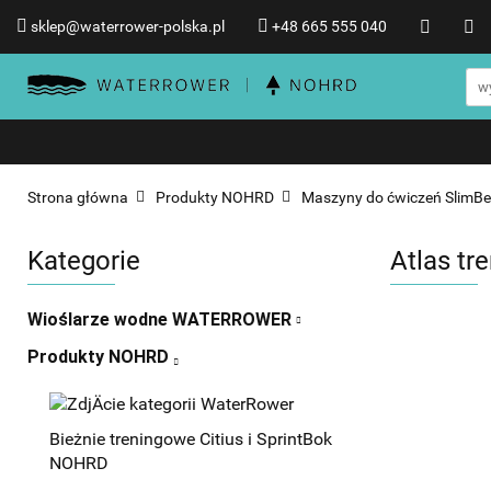
sklep@waterrower-polska.pl
+48 665 555 040
Wioślarze wodne WATERRO
Informacje o WATERROWER
Wioślarze wodne WATERROWER
Produkty NOHRD
Promocje %
Strona główna
Produkty NOHRD
Maszyny do ćwiczeń SlimB
Kategorie
Atlas t
Wioślarze wodne WATERROWER
Produkty NOHRD
Bieżnie treningowe Citius i SprintBok
NOHRD