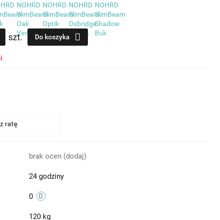
szt.
Do koszyka
i
brak ocen
(dodaj)
24 godziny
0
120 kg