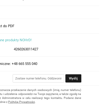
kt do PDF
nne produkty NOHrD!
4260263011427
niczne: +48 665 555 040
Wyślij
 oznacza przekazanie danych osobowych (imię, numer telefonu)
u i udzielenia odpowiedzi na Twoje zapytanie, a także zgodę na
z Administratora w celu realizacji tego kontaktu. Podane dane
dnie z
Polityką Prywatności
.