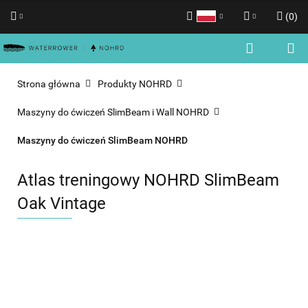
(
0
)
Polski
Zaloguj się
English
Zarejestruj się
Strona główna
Produkty NOHRD
Dodaj zgłoszenie
Maszyny do ćwiczeń SlimBeam i Wall NOHRD
Zgody cookies
Maszyny do ćwiczeń SlimBeam NOHRD
Atlas treningowy NOHRD SlimBeam
Oak Vintage