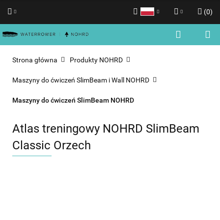
(
0
)
Polski
Zaloguj się
English
Zarejestruj się
Strona główna
Produkty NOHRD
Dodaj zgłoszenie
Maszyny do ćwiczeń SlimBeam i Wall NOHRD
Zgody cookies
Maszyny do ćwiczeń SlimBeam NOHRD
Atlas treningowy NOHRD SlimBeam
Classic Orzech