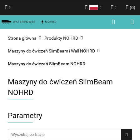
(
0
)
Polski
Zaloguj się
English
Zarejestruj się
Strona główna
Produkty NOHRD
Dodaj zgłoszenie
Maszyny do ćwiczeń SlimBeam i Wall NOHRD
Zgody cookies
Maszyny do ćwiczeń SlimBeam NOHRD
Maszyny do ćwiczeń SlimBeam
NOHRD
Parametry