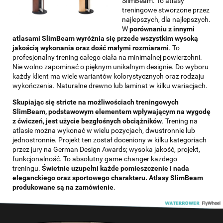
SlimBeam. To atlasy
treningowe stworzone przez
najlepszych, dla najlepszych.
W
porównaniu z innymi
atlasami SlimBeam wyróżnia się przede wszystkim wysoką
jakością wykonania oraz dość małymi rozmiarami
. To
profesjonalny trening całego ciała na minimalnej powierzchni.
Nie wolno zapominać o pięknym unikalnym designie. Do wyboru
każdy klient ma wiele wariantów kolorystycznych oraz rodzaju
wykończenia. Naturalne drewno lub laminat w kilku wariacjach.
Skupiając się stricte na możliwościach treningowych
SlimBeam, podstawowym elementem wpływającym na wygodę
z ćwiczeń, jest użycie bezgłośnych obciążników
. Trening na
atlasie można wykonać w wielu pozycjach, dwustronnie lub
jednostronnie. Projekt ten został doceniony w kilku kategoriach
przez jury na German Design Awards; wysoka jakość, projekt,
funkcjonalność. To absolutny game-changer każdego
treningu.
Świetnie uzupełni każde pomieszczenie i nada
eleganckiego oraz sportowego charakteru. Atlasy SlimBeam
produkowane są na zamówienie
.