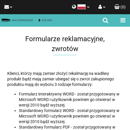
(
0
)
Polski
Zaloguj się
English
Zarejestruj się
Formularze reklamacyjne,
Dodaj zgłoszenie
zwrotów
Zgody cookies
Klienci, którzy mają zamiar złożyć rekalmację na wadliwy
produkt bądź mają zamiar ubiegać się o zwrot zakupionego
produktu mają do wyboru 3 rodzaje formularzy:
Formularz interaktywny WORD - został przygotowany w
Microsoft WORD i użytkownik powinien go otwierać w
wersji 2010 bądź wyższej.
Standardowy formularz WORD - został przygotowany w
Microsoft WORD i użytkownik powinien go otwierać w
wersji 2010 bądź wyższej.
Standardowy formularz PDF - został przygotowany w