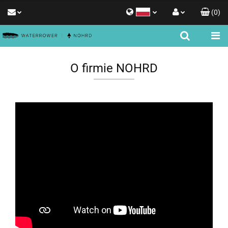
(
0
)
Polski
Zaloguj się
English
Zarejestruj się
O firmie NOHRD
Dodaj zgłoszenie
Zgody cookies