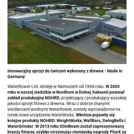
Innowacyjny sprzęt do ćwiczeń wykonany z drewna - Made in
Germany
WaterRower Ltd. istnieje w Niemczech od 1994 roku.
W 2005
roku w naszej siedzibie w Nordhorn w Dolnej Saksonii powstał
zakład produkcyjny NOHRD
, projektujący i produkujący wysokiej
jakości sprzęt fitness z drewna. Wraz z dobrze znanymi
wioślarzami wodnymi WaterRower, zostały wprowadzone na
rynek nowe urządzenia WaterWorkx.
Wkrótce pojawiły się
kolejne produkty NOHRD: WeightWorkx, WallBars, SwingBells i
WaterGrinder
.
W 2013 roku SlimBeam został zaprezentowany
branży fitness, szybko otrzymując niemiecką nagrodę PlusX za