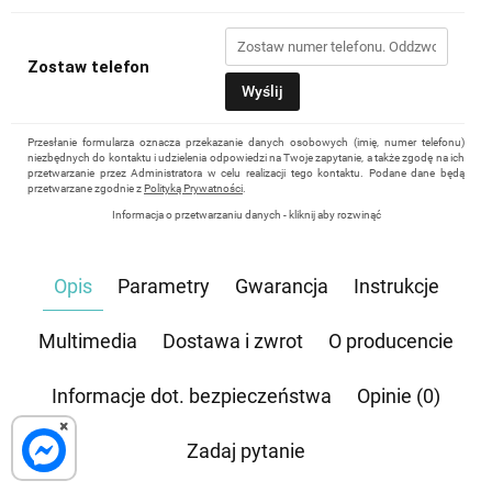
Zostaw telefon
Wyślij
Przesłanie formularza oznacza przekazanie danych osobowych (imię, numer telefonu)
niezbędnych do kontaktu i udzielenia odpowiedzi na Twoje zapytanie, a także zgodę na ich
przetwarzanie przez Administratora w celu realizacji tego kontaktu. Podane dane będą
przetwarzane zgodnie z
Polityką Prywatności
.
Informacja o przetwarzaniu danych - kliknij aby rozwinąć
Administratorem danych osobowych jest Damian Skiba - Klaczkowski prowadzący
działalność gospodarczą pod firmą: TROPS Damian Skiba-Klaczkowski, Szarotkowa 4/5,
35-604 Rzeszów, NIP: 8133349786. Zgoda jest dobrowolna, ale konieczna, do udzielenia
Opis
Parametry
Gwarancja
Instrukcje
odpowiedzi, może być w każdej chwili wycofana, kontaktując się z administratorem, np.
przez e-mail:
biuro@waterrower-polska.pl
lub telefon:
+48 600 555 040
. Dane będą
przechowywane do czasu udzielenia odpowiedzi na zapytanie lub cofnięcia zgody. Osobie,
której dane dotyczą, przysługuje prawo dostępu do swoich danych, ich sprostowania,
Multimedia
Dostawa i zwrot
O producencie
żądania zaprzestania przetwarzania, usunięcia, ograniczenia przetwarzania, a także prawo
wniesienia skargi do Prezesa Urzędu Ochrony Danych Osobowych.
Informacje dot. bezpieczeństwa
Opinie (0)
×
Zadaj pytanie