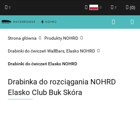
(
0
)
Polski
Zaloguj się
English
Zarejestruj się
Strona główna
Produkty NOHRD
Dodaj zgłoszenie
Drabinki do ćwiczeń WallBars, Elasko NOHRD
Zgody cookies
Drabinki do ćwiczeń Elasko NOHRD
Drabinka do rozciągania NOHRD
Elasko Club Buk Skóra