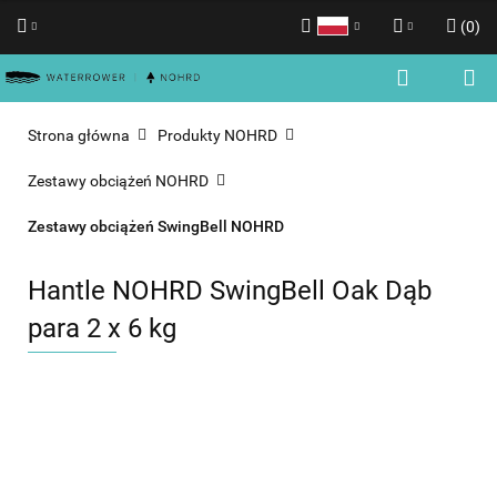
(
0
)
Polski
Zaloguj się
English
Zarejestruj się
Strona główna
Produkty NOHRD
Dodaj zgłoszenie
Zestawy obciążeń NOHRD
Zgody cookies
Zestawy obciążeń SwingBell NOHRD
Hantle NOHRD SwingBell Oak Dąb
para 2 x 6 kg