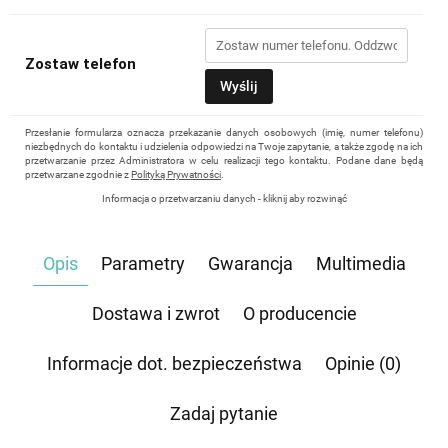
Zostaw telefon
Wyślij
Przesłanie formularza oznacza przekazanie danych osobowych (imię, numer telefonu)
niezbędnych do kontaktu i udzielenia odpowiedzi na Twoje zapytanie, a także zgodę na ich
przetwarzanie przez Administratora w celu realizacji tego kontaktu. Podane dane będą
przetwarzane zgodnie z
Polityką Prywatności
.
Informacja o przetwarzaniu danych - kliknij aby rozwinąć
Administratorem danych osobowych jest Damian Skiba - Klaczkowski prowadzący
działalność gospodarczą pod firmą: TROPS Damian Skiba-Klaczkowski, Szarotkowa 4/5,
35-604 Rzeszów, NIP: 8133349786. Zgoda jest dobrowolna, ale konieczna, do udzielenia
Opis
Parametry
Gwarancja
Multimedia
odpowiedzi, może być w każdej chwili wycofana, kontaktując się z administratorem, np.
przez e-mail:
biuro@waterrower-polska.pl
lub telefon:
+48 600 555 040
. Dane będą
przechowywane do czasu udzielenia odpowiedzi na zapytanie lub cofnięcia zgody. Osobie,
której dane dotyczą, przysługuje prawo dostępu do swoich danych, ich sprostowania,
Dostawa i zwrot
O producencie
żądania zaprzestania przetwarzania, usunięcia, ograniczenia przetwarzania, a także prawo
wniesienia skargi do Prezesa Urzędu Ochrony Danych Osobowych.
Informacje dot. bezpieczeństwa
Opinie (0)
Zadaj pytanie