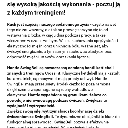
się wysoką jakością wykonania - poczuj ją
z każdym treningiem!
Ruch jest częścią naszego codziennego życia
- często nawet
tego nie zauważamy, ale tak na prawdę zaczyna się to od
wstawania z łóżka, w ciągu dnia podczas pracy, a także
wieczorem w czasie wolnym. W celu zachowania sprężystości i
elastyczności mięśni oraz uniknięcia bólu, ważne jest, aby
ćwiczyć energicznie, a tym samym zachować elastyczność,
odporność mięśni i stawów oraz tkanki łącznej.
Hantle SwingBell są nowoczesną odmianą hantli kettlebell
znanych z treningów CrossFit
. Klasyczne kettlebell mają kształt
kul armatnich, są masywne i mają prosty uchwyt. Hantle
SwingBell mają przesunięty środek ciężkości poza ramiona
dzięki czemu wspomagane są ruchy wahadłowe i
elastyczne.
Hantle wypełnione są granulkami żelaza co
powoduje nierównowagę podczas ćwiczeń
.
Zwiększa to
wydajność i wytrzymałość.
Zwiększ swoją siłę, wytrzymałość i koordynację dzięki
ćwiczeniom ze SwingBell.
Te dynamiczne obciążniki to klucz do
funkcjonalnej sprawności.
SwingBell
pozwala efektywnie
trenować każdą grupę mięśni. W przeciwieństwie do