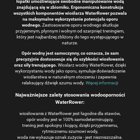
łopatki umożliwiające swobodne manipulowanie wodą
znajdującą się w zbiorniku. Ergonomiczna konstrukcja
wszystkich komponentów wioślarza WaterRower pozwala
na maksymalne wykorzystanie potencjału oporu
wodnego.
Zastosowanie oporu wodnego skutkuje
przyjemnym, płynnym i wolnym od szarpnięć treningiem,
który jest najbardziej zbliżony do tego występującego w
naturze.
Opór wodny jest samoczynny, co oznacza, że ​​sam
precyzyjnie dostosowuje się do szybkości wiosłowania
oraz siły trenującego.
Wioslarz wodny WaterRower, dzięki
wykorzystaniu wody jako oporu, symuluje doświadczenie
wioślarstwa w naturalnym otoczeniu i zapewnia
relaksujący dźwięk szumu wody.
Więcej informacji
Najważniejsze zalety stosowania wodooporności
WaterRower:
wiosłowanie z WaterRower jest łagodne dla stawów,
opór wodny jest w 100% samodeterminujący,
trening jest spokojny i kojący, dzięki przyjemnemu,
rytmicznemu szumowi wody,
woda nie wykazuje oznak zużycia - jest niezniszczalna.