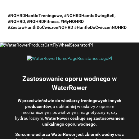
#NOHRDHantleTreningowe, #NOHRDHantleSwingBell,
#NOHRD, #NOHRDFitness, #MyNOHRD
#ZestawHantliDoĆwiczeńNOHRD #HantleDoĆwiczeńNOHRD
Zastosowanie oporu wodnego w
WaterRower
W przeciwieństwie do wioślarzy treningowych innych
producentów
, a dokładniej wioślarzy z oporem
mechanicznym, powietrznym, magnetycznym, czy
hydraulicznym,
WaterRower cechuje się zastosowaniem
unikalnego oporu wodnego.
Sercem wioślarza WaterRower jest zbiornik wodny oraz