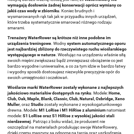
wymagają dosłownie żadnej konserwacji oprócz wymiany co
jakiś czas wody w zbiorniku
. Koniec brudnych i
wysmarowanych rąk tak jak w przypadku innych urządzeń,
które trzeba systematycznie smarować różnego rodzaju
smarami.
Trenażery WaterRower są krótsze niż inne podobne im
urządzenia treningowe
. Wodny
system automatycznego oporu
jest najbardziej zbliżony do rzeczywistego ruchu wioślarskiego
występującego w naturze
. Wiosłując na urządzeniu właśnie siłą
swoich mięśni zwiększasz bądź zmniejszasz obciążenie co jest
bardzo wygodne i uniwersalne, a co za tym idzie w bardzo łatwy
i wygodny sposób dostosujesz niezwykle precyzyjnie opór do
swoich umiejętności i oczekiwań.
Wioślarze marki WaterRower zostały wykonane z najlepszych
jakościowo materiałów dostępnych na rynku
. Modele:
Home,
Club, Oak, Maple, Blank, Classic, Club, Natural, Oxbridge, Xeno
Muller
, oraz
Studio
zostały wykonane z wysokogatunkowego
drewna. Modele:
M1 LoRise i M1 HiRise z aluminium
natomiast
modele:
S1 LoRise oraz S1 HiRise z wysokiej jakości stali
nierdzewnej
. Patrząc z boku widać, że producent nie
oszczędzał na materiałach produkując swoje WaterRowery,
dzięki czemu maszyny są odporne na tarcia oraz uszkodzenia