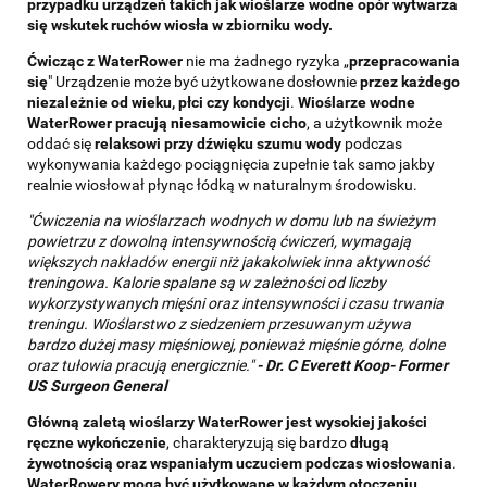
przypadku urządzeń takich jak wioślarze wodne opór wytwarza
się wskutek ruchów wiosła w zbiorniku wody.
Ćwicząc z WaterRower
nie ma żadnego ryzyka „
przepracowania
się
" Urządzenie może być użytkowane dosłownie
przez każdego
niezależnie od wieku, płci czy kondycji
.
Wioślarze wodne
WaterRower pracują niesamowicie cicho
, a użytkownik może
oddać się
relaksowi przy dźwięku szumu wody
podczas
wykonywania każdego pociągnięcia zupełnie tak samo jakby
realnie wiosłował płynąc łódką w naturalnym środowisku.
"Ćwiczenia na wioślarzach wodnych w domu lub na świeżym
powietrzu z dowolną intensywnością ćwiczeń, wymagają
większych nakładów energii niż jakakolwiek inna aktywność
treningowa. Kalorie spalane są w zależności od liczby
wykorzystywanych mięśni oraz intensywności i czasu trwania
treningu. Wioślarstwo z siedzeniem przesuwanym używa
bardzo dużej masy mięśniowej, ponieważ mięśnie górne, dolne
oraz tułowia pracują energicznie."
-
Dr. C Everett Koop- Former
US Surgeon General
Główną zaletą wioślarzy WaterRower jest wysokiej jakości
ręczne wykończenie
, charakteryzują się bardzo
długą
żywotnością oraz wspaniałym uczuciem podczas wiosłowania
.
WaterRowery mogą być użytkowane w każdym otoczeniu
,