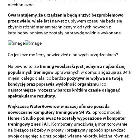
mechaniczne.
Gwarantujemy, że urządzenia będą służyć bezproblemowo
przez wiele, wiele lat
i nawet z upływem czasu nie będą się
zbytnio różnić stanem technicznym od tych nowych z
katalogów ponieważ zostały naprawdę solidnie wykonane.
Co jeszcze możemy powiedzieć o naszych urządzeniach?
Na pewno to, że
trening wioślarski jest jednym z najbardziej
popularnych treningów
uprawianych w domu, angażuje aż 84%
mięśni całego ciała, co bardzo
pozytywnie wpływa na twoją
kondycję oraz poprawia
wydolność organizmu
i co
najistotniejsze, możesz
w bardzo krótkim czasie osiągnąć
spektakularne rezultaty
.
Większość WaterRowerów w naszej ofercie posiada
nowoczesne komputery treningowe S4 V2
, oprócz modeli:
Home i Studio ponieważ te zostały wyposażone w komputer
treningowy z serii A1
. Komputery umożliwiają monitorowanie
na bieżąco tak żeby w prosty i przejrzysty sposób sprawdzać
swoje osiągnięcia oraz pobijać własne rekordy. Można również