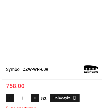
Symbol:
CZW-WR-609
758.00
szt.
Do koszyka