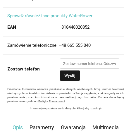
Sprawdź również inne produkty WaterRower!
EAN
818448020852
Zamówienie telefoniczne: +48 665 555 040
Zostaw telefon
Wyślij
Przesłanie formularza oznacza przekazanie danych osobowych (imię, numer telefonu)
niezbędnych do kontaktu i udzielenia odpowiedzi na Twoje zapytanie, a także zgodę na ich
przetwarzanie przez Administratora w celu realizacji tego kontaktu. Podane dane będą
przetwarzane zgodnie z
Polityką Prywatności
.
Informacja o przetwarzaniu danych - kliknij aby rozwinąć
Administratorem danych osobowych jest Damian Skiba - Klaczkowski prowadzący
działalność gospodarczą pod firmą: TROPS Damian Skiba-Klaczkowski, Szarotkowa 4/5,
35-604 Rzeszów, NIP: 8133349786. Zgoda jest dobrowolna, ale konieczna, do udzielenia
Opis
Parametry
Gwarancja
Multimedia
odpowiedzi, może być w każdej chwili wycofana, kontaktując się z administratorem, np.