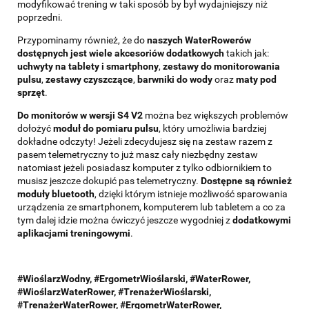
modyfikować trening w taki sposób by był wydajniejszy niż
poprzedni.
Przypominamy również, że do
naszych WaterRowerów
dostępnych jest wiele akcesoriów dodatkowych
takich jak:
uchwyty na tablety i smartphony
,
zestawy do monitorowania
pulsu
,
zestawy czyszczące
,
barwniki do wody
oraz
maty pod
sprzęt
.
Do monitorów w wersji S4 V2
można bez większych problemów
dołożyć
moduł do pomiaru pulsu
, który umożliwia bardziej
dokładne odczyty! Jeżeli zdecydujesz się na zestaw razem z
pasem telemetryczny to już masz cały niezbędny zestaw
natomiast jeżeli posiadasz komputer z tylko odbiornikiem to
musisz jeszcze dokupić pas telemetryczny.
Dostępne są również
moduły bluetooth
, dzięki którym istnieje możliwość sparowania
urządzenia ze smartphonem, komputerem lub tabletem a co za
tym dalej idzie można ćwiczyć jeszcze wygodniej z
dodatkowymi
aplikacjami treningowymi
.
#WioślarzWodny, #ErgometrWioślarski, #WaterRower,
#WioślarzWaterRower, #TrenażerWioślarski,
#TrenażerWaterRower, #ErgometrWaterRower,