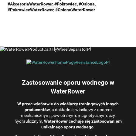
#AkcesoriaWaterRower, #Pokrowiec, #Osłona,
#
Pokrowiec
WaterRower,
#OsłonaWaterRower
Zastosowanie oporu wodnego w
WaterRower
W przeciwieństwie do wioślarzy treningowych innych
producentów
, a dokładniej wioślarzy z oporem
mechanicznym, powietrznym, magnetycznym, czy
hydraulicznym,
WaterRower cechuje się zastosowaniem
unikalnego oporu wodnego.