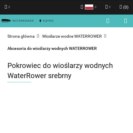
(
0
)
Polski
Zaloguj się
English
Zarejestruj się
Strona główna
Wioślarze wodne WATERROWER
Dodaj zgłoszenie
Akcesoria do wioślarzy wodnych WATERROWER
Zgody cookies
Pokrowiec do wioślarzy wodnych
WaterRower srebrny