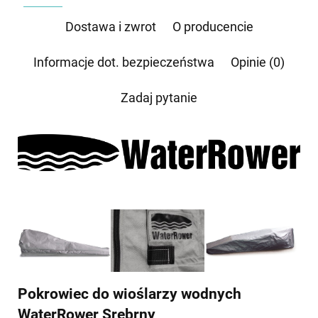
przez e-mail:
biuro@waterrower-polska.pl
lub telefon:
+48 600 555 040
. Dane będą
przechowywane do czasu udzielenia odpowiedzi na zapytanie lub cofnięcia zgody. Osobie,
której dane dotyczą, przysługuje prawo dostępu do swoich danych, ich sprostowania,
Dostawa i zwrot
O producencie
żądania zaprzestania przetwarzania, usunięcia, ograniczenia przetwarzania, a także prawo
wniesienia skargi do Prezesa Urzędu Ochrony Danych Osobowych.
Informacje dot. bezpieczeństwa
Opinie (0)
Zadaj pytanie
Pokrowiec do wioślarzy wodnych
WaterRower Srebrny