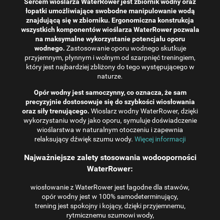
Sercem wioślarza WaterRower jest zbiornik wodny oraz
łopatki umożliwiające swobodne manipulowanie wodą
znajdującą się w zbiorniku. Ergonomiczna konstrukcja
wszystkich komponentów wioślarza WaterRower pozwala
na maksymalne wykorzystanie potencjału oporu
wodnego.
Zastosowanie oporu wodnego skutkuje
przyjemnym, płynnym i wolnym od szarpnięć treningiem,
który jest najbardziej zbliżony do tego występującego w
naturze.
Opór wodny jest samoczynny, co oznacza, że ​​sam
precyzyjnie dostosowuje się do szybkości wiosłowania
oraz siły trenującego.
Wioslarz wodny WaterRower, dzięki
wykorzystaniu wody jako oporu, symuluje doświadczenie
wioślarstwa w naturalnym otoczeniu i zapewnia
relaksujący dźwięk szumu wody.
Więcej informacji
Najważniejsze zalety stosowania wodooporności
WaterRower:
wiosłowanie z WaterRower jest łagodne dla stawów,
opór wodny jest w 100% samodeterminujący,
trening jest spokojny i kojący, dzięki przyjemnemu,
rytmicznemu szumowi wody,