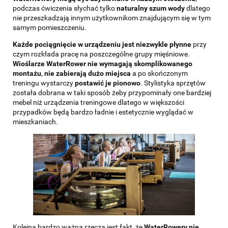
podczas ćwiczenia słychać tylko
naturalny szum wody
dlatego
nie przeszkadzają innym użytkownikom znajdującym się w tym
samym pomieszczeniu.
Każde pociągnięcie w urządzeniu jest niezwykle płynne
przy
czym rozkłada pracę na poszczególne grupy mięśniowe.
Wioślarze WaterRower nie wymagają skomplikowanego
montażu
,
nie zabierają dużo miejsca
a po skończonym
treningu wystarczy
postawić je pionowo
. Stylistyka sprzętów
została dobrana w taki sposób żeby przypominały one bardziej
mebel niż urządzenia treningowe dlatego w większości
przypadków będą bardzo ładnie i estetycznie wyglądać w
mieszkaniach.
Kolejną bardzo ważną rzeczą jest fakt, że
WaterRowery nie