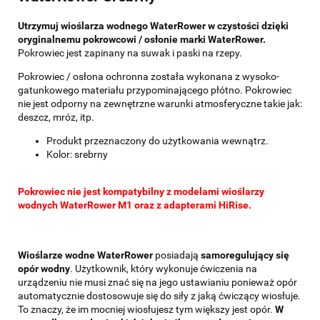
Utrzymuj wioślarza wodnego WaterRower w czystości dzięki
oryginalnemu pokrowcowi / osłonie marki WaterRower.
Pokrowiec jest zapinany na suwak i paski na rzepy.
Pokrowiec / osłona ochronna została wykonana z wysoko-
gatunkowego materiału przypominającego płótno. Pokrowiec
nie jest odporny na zewnętrzne warunki atmosferyczne takie jak:
deszcz, mróz, itp.
Produkt przeznaczony do użytkowania wewnątrz.
Kolor: srebrny
Pokrowiec nie jest kompatybilny z modelami wioślarzy
wodnych WaterRower M1 oraz z adapterami HiRise.
Wioślarze wodne WaterRower
posiadają
samoregulujący się
opór wodny
. Użytkownik, który wykonuje ćwiczenia na
urządzeniu nie musi znać się na jego ustawianiu ponieważ opór
automatycznie dostosowuje się do siły z jaką ćwiczący wiosłuje.
To znaczy, że im mocniej wiosłujesz tym większy jest opór.
W