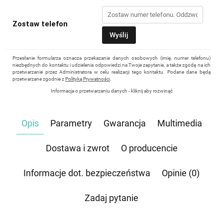
Zostaw telefon
Wyślij
Przesłanie formularza oznacza przekazanie danych osobowych (imię, numer telefonu)
niezbędnych do kontaktu i udzielenia odpowiedzi na Twoje zapytanie, a także zgodę na ich
przetwarzanie przez Administratora w celu realizacji tego kontaktu. Podane dane będą
przetwarzane zgodnie z
Polityką Prywatności
.
Informacja o przetwarzaniu danych - kliknij aby rozwinąć
Administratorem danych osobowych jest Damian Skiba - Klaczkowski prowadzący
działalność gospodarczą pod firmą: TROPS Damian Skiba-Klaczkowski, Szarotkowa 4/5,
35-604 Rzeszów, NIP: 8133349786. Zgoda jest dobrowolna, ale konieczna, do udzielenia
Opis
Parametry
Gwarancja
Multimedia
odpowiedzi, może być w każdej chwili wycofana, kontaktując się z administratorem, np.
przez e-mail:
biuro@waterrower-polska.pl
lub telefon:
+48 600 555 040
. Dane będą
przechowywane do czasu udzielenia odpowiedzi na zapytanie lub cofnięcia zgody. Osobie,
której dane dotyczą, przysługuje prawo dostępu do swoich danych, ich sprostowania,
Dostawa i zwrot
O producencie
żądania zaprzestania przetwarzania, usunięcia, ograniczenia przetwarzania, a także prawo
wniesienia skargi do Prezesa Urzędu Ochrony Danych Osobowych.
Informacje dot. bezpieczeństwa
Opinie (0)
Zadaj pytanie