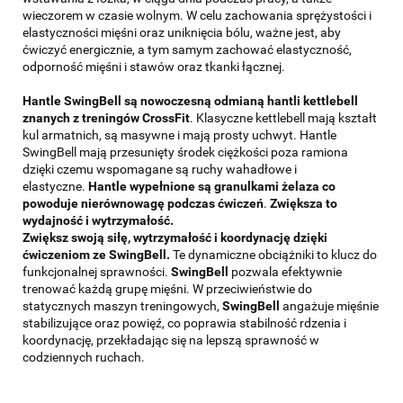
wieczorem w czasie wolnym. W celu zachowania sprężystości i
elastyczności mięśni oraz uniknięcia bólu, ważne jest, aby
ćwiczyć energicznie, a tym samym zachować elastyczność,
odporność mięśni i stawów oraz tkanki łącznej.
Hantle SwingBell są nowoczesną odmianą hantli kettlebell
znanych z treningów CrossFit
. Klasyczne kettlebell mają kształt
kul armatnich, są masywne i mają prosty uchwyt. Hantle
SwingBell mają przesunięty środek ciężkości poza ramiona
dzięki czemu wspomagane są ruchy wahadłowe i
elastyczne.
Hantle wypełnione są granulkami żelaza co
powoduje nierównowagę podczas ćwiczeń
.
Zwiększa to
wydajność i wytrzymałość.
Zwiększ swoją siłę, wytrzymałość i koordynację dzięki
ćwiczeniom ze SwingBell.
Te dynamiczne obciążniki to klucz do
funkcjonalnej sprawności.
SwingBell
pozwala efektywnie
trenować każdą grupę mięśni. W przeciwieństwie do
statycznych maszyn treningowych,
SwingBell
angażuje mięśnie
stabilizujące oraz powięź, co poprawia stabilność rdzenia i
koordynację, przekładając się na lepszą sprawność w
codziennych ruchach.