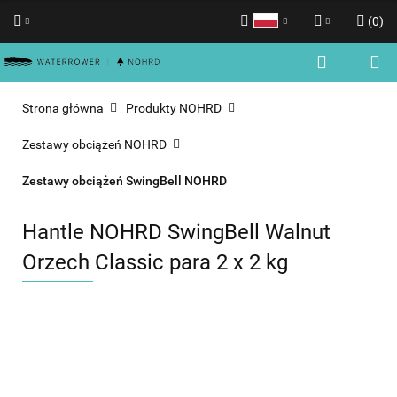
(
0
)
Polski
Zaloguj się
English
Zarejestruj się
Strona główna
Produkty NOHRD
Dodaj zgłoszenie
Zestawy obciążeń NOHRD
Zgody cookies
Zestawy obciążeń SwingBell NOHRD
Hantle NOHRD SwingBell Walnut
Orzech Classic para 2 x 2 kg