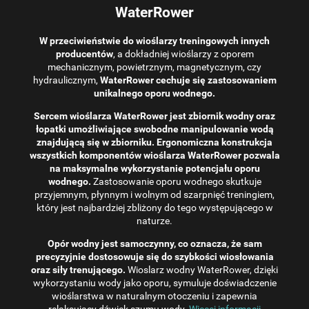
WaterRower
W przeciwieństwie do wioślarzy treningowych innych
producentów
, a dokładniej wioślarzy z oporem
mechanicznym, powietrznym, magnetycznym, czy
hydraulicznym,
WaterRower cechuje się zastosowaniem
unikalnego oporu wodnego.
Sercem wioślarza WaterRower jest zbiornik wodny oraz
łopatki umożliwiające swobodne manipulowanie wodą
znajdującą się w zbiorniku. Ergonomiczna konstrukcja
wszystkich komponentów wioślarza WaterRower pozwala
na maksymalne wykorzystanie potencjału oporu
wodnego.
Zastosowanie oporu wodnego skutkuje
przyjemnym, płynnym i wolnym od szarpnięć treningiem,
który jest najbardziej zbliżony do tego występującego w
naturze.
Opór wodny jest samoczynny, co oznacza, że ​​sam
precyzyjnie dostosowuje się do szybkości wiosłowania
oraz siły trenującego.
Wioslarz wodny WaterRower, dzięki
wykorzystaniu wody jako oporu, symuluje doświadczenie
wioślarstwa w naturalnym otoczeniu i zapewnia