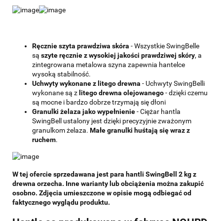
Ręcznie szyta prawdziwa skóra
- Wszystkie SwingBelle
są
szyte ręcznie z wysokiej jakości prawdziwej skóry
, a
zintegrowana metalowa szyna zapewnia hantelce
wysoką stabilność.
Uchwyty wykonane z litego drewna
- Uchwyty SwingBelli
wykonane są z
litego drewna olejowanego
- dzięki czemu
są mocne i bardzo dobrze trzymają się dłoni
Granulki żelaza jako wypełnienie
- Ciężar hantla
SwingBell ustalony jest dzięki precyzyjnie zważonym
granulkom żelaza.
Małe granulki huśtają się wraz z
ruchem
.
W tej ofercie sprzedawana jest para hantli SwingBell 2 kg z
drewna orzecha. Inne warianty lub obciążenia można zakupić
osobno. Zdjęcia umieszczone w opisie mogą odbiegać od
faktycznego wyglądu produktu.