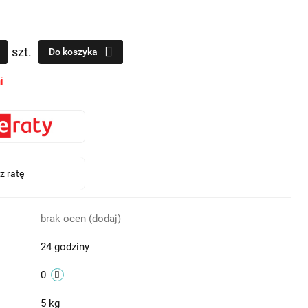
szt.
Do koszyka
i
brak ocen
(dodaj)
24 godziny
0
5 kg