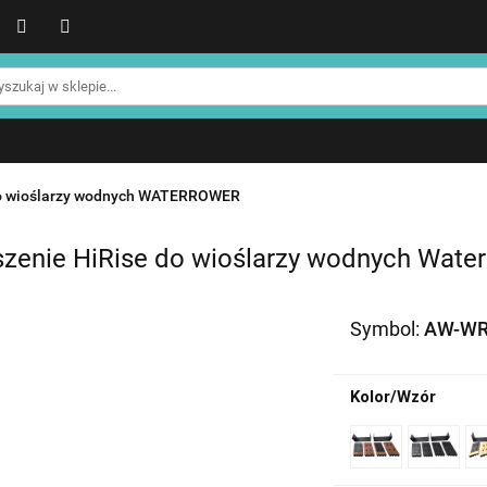
WER
Produkty NOHRD
Produkty YA'Fabrik
Blog
Informacje o NOHRD
Strefa treningowa NOHRD
Produkty YA'Fabrik
Blog
Informacje o WATERROWE
Strefa klienta
Promocje %
do wioślarzy wodnych WATERROWER
zenie HiRise do wioślarzy wodnych Wate
Symbol:
AW-WR
Kolor/Wzór