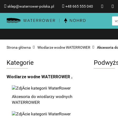
sklep@waterrower-polska.pl
+48 665 555 040
Wioślarze wodne WATERRO
Informacje o WATERROWER
Wioślarze wodne WATERROWER
Produkty NOHRD
Promocje %
Strona główna
Wioślarze wodne WATERROWER
Akcesoria 
Kategorie
Podwyżs
Wioślarze wodne WATERROWER
Akcesoria do wioślarzy wodnych
WATERROWER