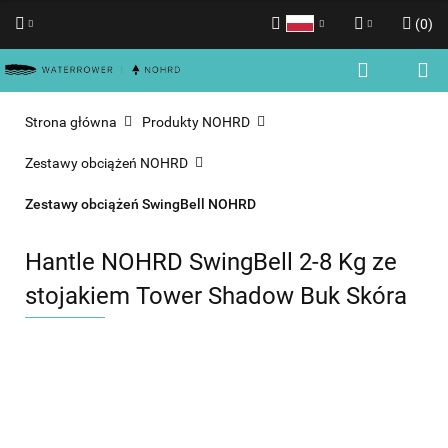
(
0
)
Polski
Zaloguj się
English
Zarejestruj się
Strona główna
Produkty NOHRD
Dodaj zgłoszenie
Zestawy obciążeń NOHRD
Zgody cookies
Zestawy obciążeń SwingBell NOHRD
Hantle NOHRD SwingBell 2-8 Kg ze
stojakiem Tower Shadow Buk Skóra