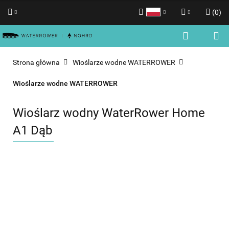
(
0
)
Polski
Zaloguj się
English
Zarejestruj się
Strona główna
Wioślarze wodne WATERROWER
Dodaj zgłoszenie
Wioślarze wodne WATERROWER
Zgody cookies
Wioślarz wodny WaterRower Home
A1 Dąb