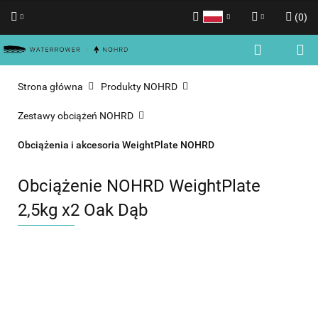
(
0
)
Polski
Zaloguj się
English
Zarejestruj się
Strona główna
Produkty NOHRD
Dodaj zgłoszenie
Zestawy obciążeń NOHRD
Zgody cookies
Obciążenia i akcesoria WeightPlate NOHRD
Obciążenie NOHRD WeightPlate
2,5kg x2 Oak Dąb