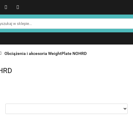
WER
Produkty NOHRD
Produkty YA'Fabrik
Blog
Informacje o NOHRD
Strefa treningowa NOHRD
Produkty YA'Fabrik
Blog
Informacje o WATERROWE
Strefa klienta
Promocje %
Obciążenia i akcesoria WeightPlate NOHRD
OHRD