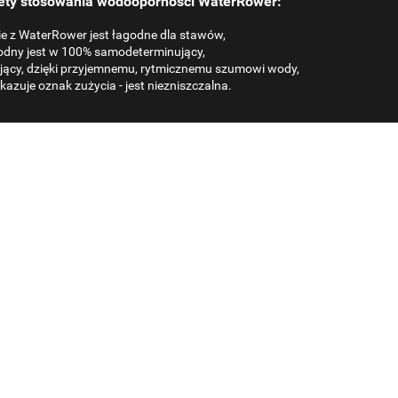
lety stosowania wodooporności WaterRower:
e z WaterRower jest łagodne dla stawów,
odny jest w 100% samodeterminujący,
kojący, dzięki przyjemnemu, rytmicznemu szumowi wody,
azuje oznak zużycia - jest niezniszczalna.
Bieżnia
Bieżnia
treningowa
Podkładka na laptop
treningowa
NOHRD
35899.00
do roweru NOHRD
ok
NOHRD SprintBok
37299.00
SprintBok Pro
Bike V2 Vintage Oak
k
949.00
Pro Cherry Wiśnia