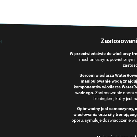
Zastosowani
W przeciwieństwie do wioślarzy t
mechanicznym, powietrznym, 
zastos
Sercem wioślarza WaterRower
manipulowanie wodą znajdują
komponentów wioślarza WaterRo
wodnego.
Zastosowanie oporu w
treningiem, który jest 
Opór wodny jest samoczynny, co
wiosłowania oraz siły trenująceg
oporu, symuluje doświadczenie wi