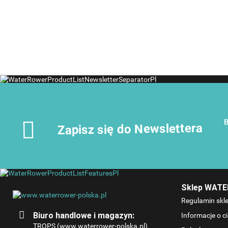
stojakiem Tower
3299.00
Shadow Buk Skóra
B
Zapisz się do Newslettera
Sklep WAT
Regulamin skl
Biuro handlowe i magazyn:
Informacje o c
TROPS (www.waterrower-polska.pl)