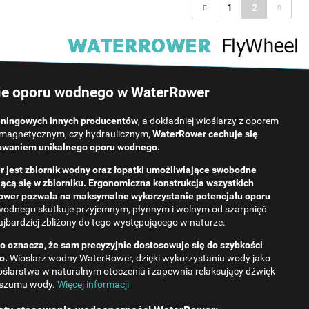
1
2
e oporu wodnego w WaterRower
reningowych innych producentów
, a dokładniej wioślarzy z oporem
magnetycznym, czy hydraulicznym,
WaterRower cechuje się
owaniem unikalnego oporu wodnego.
 jest zbiornik wodny oraz łopatki umożliwiające swobodne
cą się w zbiorniku. Ergonomiczna konstrukcja wszystkich
wer pozwala na maksymalne wykorzystanie potencjału oporu
odnego skutkuje przyjemnym, płynnym i wolnym od szarpnięć
najbardziej zbliżony do tego występującego w naturze.
 oznacza, że ​​sam precyzyjnie dostosowuje się do szybkości
o.
Wioslarz wodny WaterRower, dzięki wykorzystaniu wody jako
oślarstwa w naturalnym otoczeniu i zapewnia relaksujący dźwięk
szumu wody.
Więcej informacji