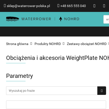
sklep@waterrower-polska.pl
+48 665 555 040
Wioślarze wodne WATERRO
Informacje o WATERROWER
Wioślarze wodne WATERROWER
Produkty NOHRD
Promocje %
Strona główna
Produkty NOHRD
Zestawy obciążeń NOHRD
Obciążenia i akcesoria WeightPlate N
Parametry