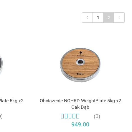
1
2
late 5kg x2
Obciążenie NOHRD WeightPlate 5kg x2
Oak Dąb
0)
(0)
949.00